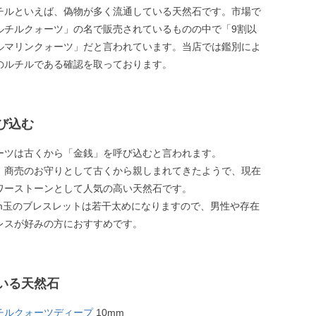
チルといえば、偽物が多く流通している天然石です。市場で
ルチルクォーツ」の名で販売されているものの中で「9割以
ルマリンクォーツ」だと言われています。当店では鑑別によ
のルチルである確認を取っております。
び込む
ーツは古くから「金銭」を呼び込むと言われます。
、商売のお守りとして古くから親しまれてきたようで、現在
ワーストーンとして人気の高い天然石です。
mm玉のブレスレットは若干太めになりますので、男性や存在
レスが好みの方におすすめです。
いる天然石
チルクォーツディープ
10mm