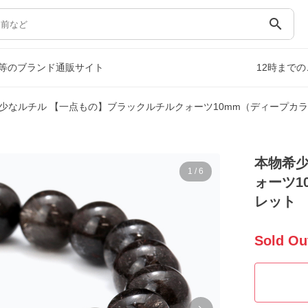
search
等のブランド通販サイト
12時まで
少なルチル 【一点もの】ブラックルチルクォーツ10mm（ディープカラ
本物希少
1
/
6
ォーツ1
レット
Sold Ou