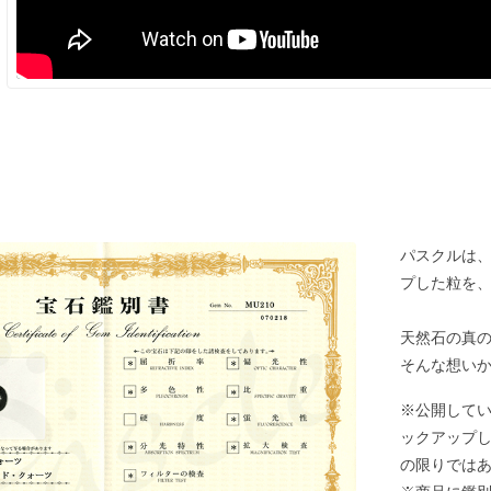
パスクルは
プした粒を
天然石の真
そんな想い
※公開して
ックアップ
の限りでは