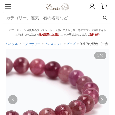
search
パワーストーンや誕生石ブレスレット、天然石アクセサリー等のブランド通販サイト
12時までのご注文で
最短翌日にお届け
10,000円以上のご注文で
送料無料
パスクル
アクセサリー
ブレスレット
ビーズ
個性的な配色 【一点もの
1
/
6