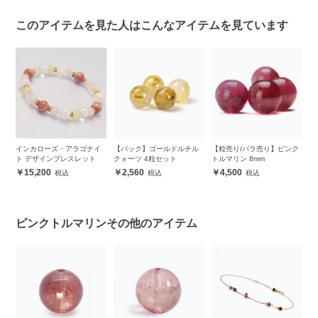
このアイテムを見た人はこんなアイテムを見ています
ク
インカローズ・アラゴナイ
【パック】ゴールドルチル
【粒売り/バラ売り】ピンク
K
ッ
ト デザインブレスレット
クォーツ 4粒セット
トルマリン 8mm
レ
Br
15,200
2,560
4,500
ピンクトルマリンその他のアイテム