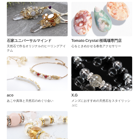
石家ユニバーサルマインド
Tomato Crystal 桜瑪瑙専門店
天然石で作るオリジナルのヒーリングアイ
心をときめかせる春色アクセサリー
テム
aco
X.G
あこや真珠と天然石のめぐり会い
メンズにおすすめの天然石をスタイリッシ
ュに