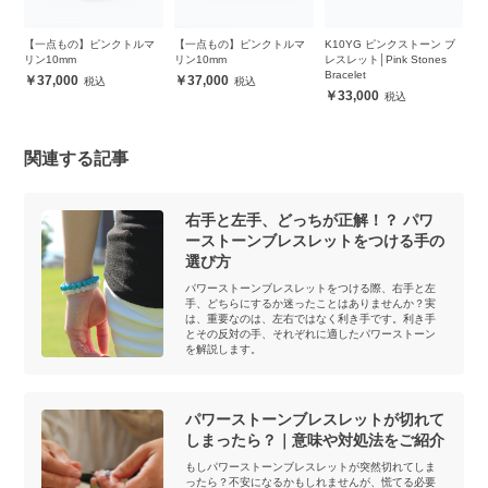
ク
【一点もの】ピンクトルマ
【一点もの】ピンクトルマ
K10YG ピンクストーン ブ
【
リン10mm
リン10mm
レスレット│Pink Stones
ト
Bracelet
ア
37,000
37,000
33,000
関連する記事
右手と左手、どっちが正解！？ パワ
ーストーンブレスレットをつける手の
選び方
パワーストーンブレスレットをつける際、右手と左
手、どちらにするか迷ったことはありませんか？実
は、重要なのは、左右ではなく利き手です。利き手
とその反対の手、それぞれに適したパワーストーン
を解説します。
パワーストーンブレスレットが切れて
しまったら？｜意味や対処法をご紹介
もしパワーストーンブレスレットが突然切れてしま
ったら？不安になるかもしれませんが、慌てる必要