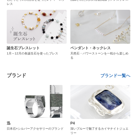
レス
誕生石ブレスレット
ペンダント・ネックレス
1月～12月の各誕生石を使ったブレス
天然石・パワーストーンを一粒から楽しめ
る
ブランド
ブランド一覧へ
迅
P4
日本石×シルバーアクセサリーのブランド
深いブルーで魅了するカイヤナイトジュエ
リー