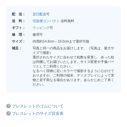
配 送：
翌日配送
可
送 料：
宅急便コンパクト
送料無料
ギフト：
ラッピング
可
修 理：
修理可
サイズ：
内周約14.8cm～18.0cmまで選択可能
補足：
写真と同一の商品をお届けします。（写真は、最大サ
イズで撮影）
選択されたサイズに合わせて粒数を変更し、余った粒
は同梱してお届けいたします。サイズ変更や予備パー
ツとしてご利用ください。
なるべく現物に近いカラーで撮影するように心がけて
おりますが、ご利用の端末、ディスプレイによって実
物と若干異なる場合があります。あらかじめご了承く
ださい。
ブレスレットのゴムについて
ブレスレットのサイズ目安表