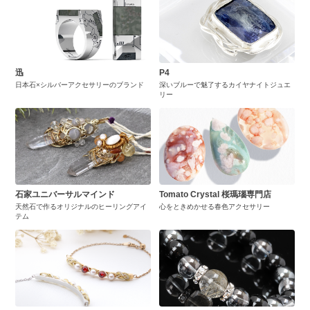
迅
P4
日本石×シルバーアクセサリーのブランド
深いブルーで魅了するカイヤナイトジュエ
リー
石家ユニバーサルマインド
Tomato Crystal 桜瑪瑙専門店
天然石で作るオリジナルのヒーリングアイ
心をときめかせる春色アクセサリー
テム