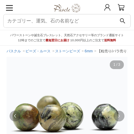
search
パワーストーンや誕生石ブレスレット、天然石アクセサリー等のブランド通販サイト
12時までのご注文で
最短翌日にお届け
10,000円以上のご注文で
送料無料
パスクル
ビーズ・ルース
ストーンビーズ
6mm
【粒売り/バラ売り】ド
1
/
3