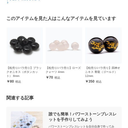
ト
このアイテムを見た人はこんなアイテムを見ています
プ
【粒売り/バラ売り】ブラッ
【粒売り/バラ売り】ローズ
【粒売り/バラ売り】四神オ
ブ
クオニキス（ボタンカッ
クォーツ 4mm
ニキス 青龍（ゴールド）
ザ
ト） 8mm
12mm
レ
70
80
350
関連する記事
誰でも簡単！パワーストーンブレスレ
ットを手作りしてみよう
パワーストーンブレスレットを自分自身で作ってみ