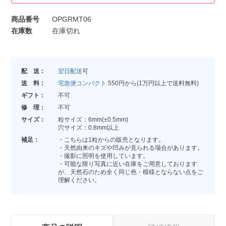
商品番号
OPGRMT06
在庫数
在庫切れ
配 送：
翌日配送
可
送 料：
宅急便コンパクト
550円から(1万円以上で送料無料)
ギフト：
不可
修 理：
不可
サイズ：
粒サイズ：6mm(±0.5mm)
穴サイズ：0.8mm以上
補足：
・こちらは1粒からの販売となります。
・天然由来のキズや凹みが見られる場合があります。
・撮影に照明を使用しています。
・可能な限り写真に近い在庫をご用意しております
が、天然石のため全く同じ色・模様とならない点をご
理解ください。