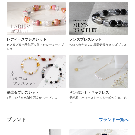
レディースブレスレット
メンズブレスレット
色とりどりの天然石を使ったレディースブ
洗練された大人の雰囲気漂うメンズブレス
レス
誕生石ブレスレット
ペンダント・ネックレス
1月～12月の各誕生石を使ったブレス
天然石・パワーストーンを一粒から楽しめ
る
ブランド
ブランド一覧へ