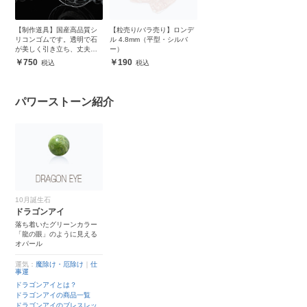
【制作道具】国産高品質シ
【粒売り/バラ売り】ロンデ
リコンゴムです。透明で石
ル 4.8mm（平型・シルバ
が美しく引き立ち、丈夫で
ー）
安心
750
190
パワーストーン紹介
10月誕生石
ドラゴンアイ
落ち着いたグリーンカラー
「龍の眼」のように見える
オパール
運気：
魔除け・厄除け
｜
仕
事運
ドラゴンアイとは？
ドラゴンアイの商品一覧
ドラゴンアイのブレスレッ