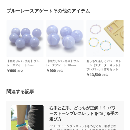
ブルーレースアゲートその他のアイテム
ー
【粒売り/バラ売り】ブルー
おうちで楽しくパワースト
世界三大ヒーリングストー
【
レースアゲート 10mm
ーン【スターターキット】
ン デザインブレスレット
然
ブレスレット作りセット
各
900
21,000
13,500
関連する記事
右手と左手、どっちが正解！？ パワ
ーストーンブレスレットをつける手の
選び方
パワーストーンブレスレットをつける際、右手と左