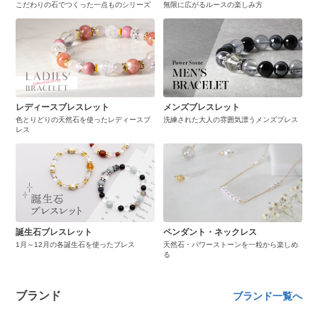
こだわりの石でつくった一点ものシリーズ
無限に広がるルースの楽しみ方
レディースブレスレット
メンズブレスレット
色とりどりの天然石を使ったレディースブ
洗練された大人の雰囲気漂うメンズブレス
レス
誕生石ブレスレット
ペンダント・ネックレス
1月～12月の各誕生石を使ったブレス
天然石・パワーストーンを一粒から楽しめ
る
ブランド
ブランド一覧へ