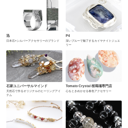
迅
P4
日本石×シルバーアクセサリーのブランド
深いブルーで魅了するカイヤナイトジュエ
リー
石家ユニバーサルマインド
Tomato Crystal 桜瑪瑙専門店
天然石で作るオリジナルのヒーリングアイ
心をときめかせる春色アクセサリー
テム