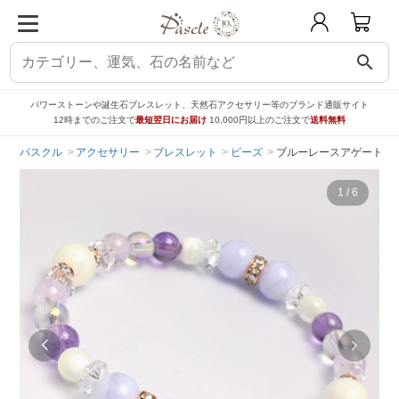
search
パワーストーンや誕生石ブレスレット、天然石アクセサリー等のブランド通販サイト
12時までのご注文で
最短翌日にお届け
10,000円以上のご注文で
送料無料
パスクル
アクセサリー
ブレスレット
ビーズ
ブルーレースアゲート・
1
/
6