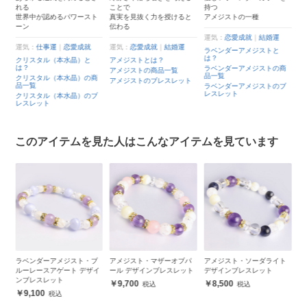
美
ことで
持つ
ト
真実を見抜く力を授けると
アメジストの一種
運気：
仕事運
｜
願望成就
伝わる
運
レインボークォーツとは？
運気：
恋愛成就
｜
結婚運
ブ
レインボークォーツの商品
運気：
恋愛成就
｜
結婚運
は
一覧
ラベンダーアメジストと
は？
ブ
レインボークォーツのブレ
アメジストとは？
品
スレット
ラベンダーアメジストの商
アメジストの商品一覧
品一覧
ブ
商
アメジストのブレスレット
レ
ラベンダーアメジストのブ
レスレット
ブ
このアイテムを見た人はこんなアイテムを見ています
ブ
アメジスト・マザーオブパ
アメジスト・ソーダライト
アクアマリン・ラベンダー
ア
イ
ール デザインブレスレット
デザインブレスレット
アメジスト デザインブレス
ザ
レット
9,700
8,500
8,600