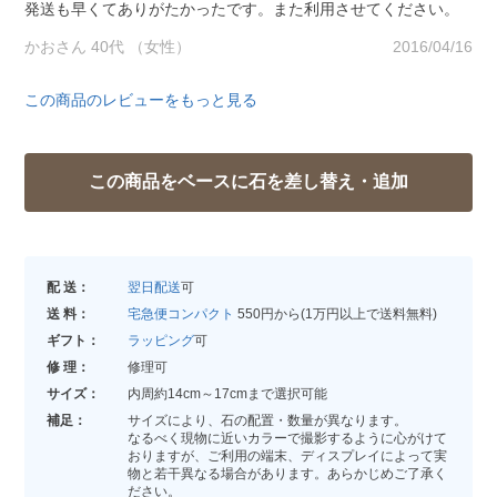
発送も早くてありがたかったです。また利用させてください。
かおさん 40代 （女性）
2016/04/16
この商品のレビューをもっと見る
配 送：
翌日配送
可
送 料：
宅急便コンパクト
550円から(1万円以上で送料無料)
ギフト：
ラッピング
可
修 理：
修理可
サイズ：
内周約14cm～17cmまで選択可能
補足：
サイズにより、石の配置・数量が異なります。
なるべく現物に近いカラーで撮影するように心がけて
おりますが、ご利用の端末、ディスプレイによって実
物と若干異なる場合があります。あらかじめご了承く
ださい。