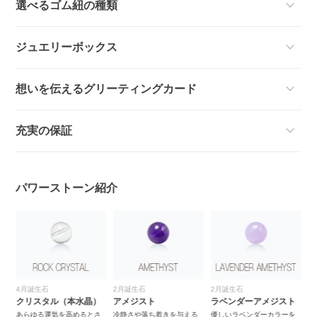
選べるゴム紐の種類
ジュエリーボックス
想いを伝えるグリーティングカード
充実の保証
パワーストーン紹介
2月誕生石
2月誕生石
レインボークォーツ
ブ
）
アメジスト
ラベンダーアメジスト
特殊なオーラ加工によって
優
シャボン玉のような質感
が
さ
冷静さや落ち着きを与える
優しいラベンダーカラーを