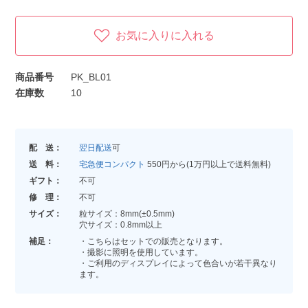
お気に入りに入れる
商品番号
PK_BL01
在庫数
10
配 送：
翌日配送
可
送 料：
宅急便コンパクト
550円から(1万円以上で送料無料)
ギフト：
不可
修 理：
不可
サイズ：
粒サイズ：8mm(±0.5mm)
穴サイズ：0.8mm以上
補足：
・こちらはセットでの販売となります。
・撮影に照明を使用しています。
・ご利用のディスプレイによって色合いが若干異なり
ます。