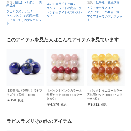
運気：
仕事運
｜
願望成就
運気：
魔除け・厄除け
｜
恋
エンジェライトとは？
ブ
愛成就
は
アクアオーラとは？
エンジェライトの商品一覧
ラピスラズリとは？
ブ
アクアオーラの商品一覧
エンジェライトのブレスレ
品
ラピスラズリの商品一覧
ット
アクアオーラのブレスレッ
ブ
ト
ラピスラズリのブレスレッ
レ
ト
このアイテムを見た人はこんなアイテムを見ています
A
【粒売り/バラ売り】ラピス
【パック】ピンクカラー天
【パック】イエローカラー
【
ラズリ（天然） 8mm
然石セット 8mm（4カラー
天然石セット 8mm（4カラ
天
各4粒）
ー各4粒）
ー
350
4,576
9,712
ラピスラズリその他のアイテム