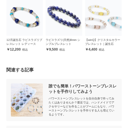
誕
12月誕生石 ラピスラズリブ
ラピスラズリ(天然)8mm シ
【winQ】クリスタルカラー
ラ
レスレット レディース
ンプルブレスレット
ブレスレット｜誕生石
ピ
レ
12,200
9,500
4,400
関連する記事
誰でも簡単！パワーストーンブレスレ
ットを手作りしてみよう
パワーストーンブレスレットを自分自身で作ってみ
たくはありませんか？最近では、ハンドメイドでア
クセサリーなどを作ることがブームにもなり、パワ
ーストーンブレスレットを手作りする人も増えてい
るようです。