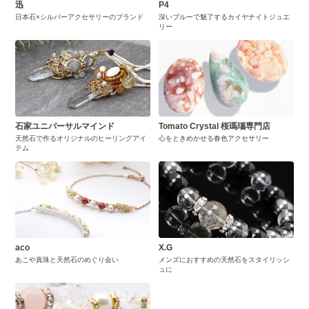
迅
P4
日本石×シルバーアクセサリーのブランド
深いブルーで魅了するカイヤナイトジュエ
リー
石家ユニバーサルマインド
Tomato Crystal 桜瑪瑙専門店
天然石で作るオリジナルのヒーリングアイ
心をときめかせる春色アクセサリー
テム
aco
X.G
あこや真珠と天然石のめぐり会い
メンズにおすすめの天然石をスタイリッシ
ュに