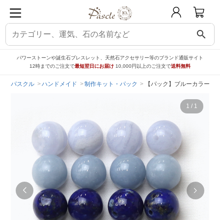
search
パワーストーンや誕生石ブレスレット、天然石アクセサリー等のブランド通販サイト
12時までのご注文で
最短翌日にお届け
10,000円以上のご注文で
送料無料
パスクル
ハンドメイド
制作キット・パック
【パック】ブルーカラー天然
1
/
1