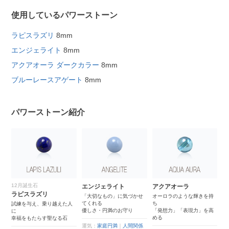
使用しているパワーストーン
ラピスラズリ
8mm
エンジェライト
8mm
アクアオーラ ダークカラー
8mm
ブルーレースアゲート
8mm
パワーストーン紹介
12月誕生石
エンジェライト
アクアオーラ
ブ
ラピスラズリ
「大切なもの」に気づかせ
オーロラのような輝きを持
優
てくれる
ち
が
試練を与え、乗り越えた人
優しさ・円満のお守り
「発想力」「表現力」を高
美
に
める
幸福をもたらす聖なる石
運気：
家庭円満
｜
人間関係
運