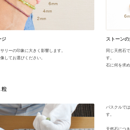
ージ
ストーンの
セサリーの印象に大きく影響します。
同じ天然石
想像してお選びください。
す。
石に何を求
１粒
パスクルでは
す。
天然石につ