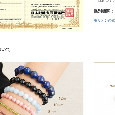
※個別に行
鑑別機関：
モリオンの
ついて