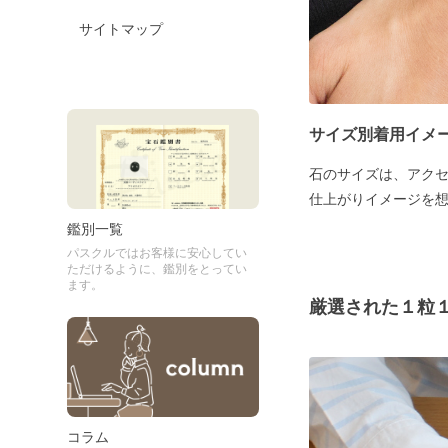
サイトマップ
サイズ別着用イメ
石のサイズは、アク
仕上がりイメージを
鑑別一覧
パスクルではお客様に安心してい
ただけるように、鑑別をとってい
ます。
厳選された１粒
コラム