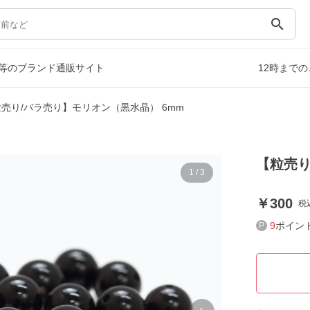
search
等のブランド通販サイト
12時まで
売り/バラ売り】モリオン（黒水晶） 6mm
【粒売り
1
/
3
300
税
9
ポイン