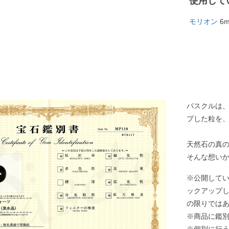
使用して
モリオン
6
パスクルは
プした粒を
天然石の真
そんな想い
※公開して
ックアップ
の限りでは
※商品に鑑