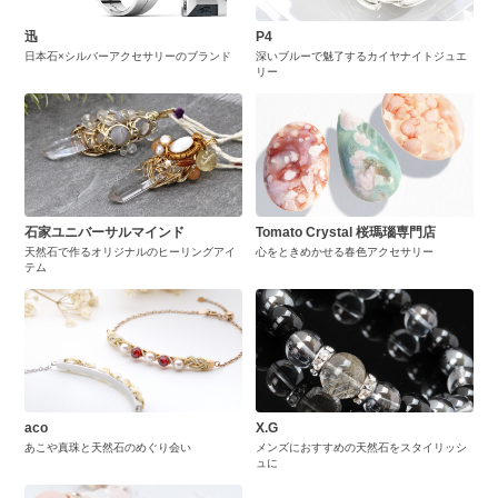
迅
P4
日本石×シルバーアクセサリーのブランド
深いブルーで魅了するカイヤナイトジュエ
リー
石家ユニバーサルマインド
Tomato Crystal 桜瑪瑙専門店
天然石で作るオリジナルのヒーリングアイ
心をときめかせる春色アクセサリー
テム
aco
X.G
あこや真珠と天然石のめぐり会い
メンズにおすすめの天然石をスタイリッシ
ュに