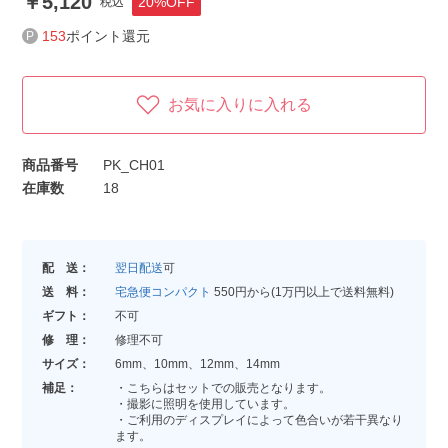
5,120
20%OFF
税込
153
ポイント還元
お気に入りに入れる
商品番号
PK_CH01
在庫数
18
配 送：
翌日配送
可
送 料：
宅急便コンパクト
550円から(1万円以上で送料無料)
ギフト：
不可
修 理：
修理不可
サイズ：
6mm、10mm、12mm、14mm
補足：
・こちらはセットでの販売となります。
・撮影に照明を使用しています。
・ご利用のディスプレイによって色合いが若干異なり
ます。