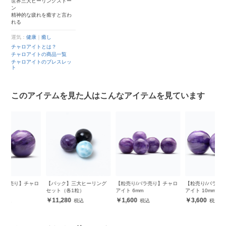
世界三大ヒーリングストー
ン
精神的な疲れを癒すと言わ
れる
運気：
健康
｜
癒し
チャロアイトとは？
チャロアイトの商品一覧
チャロアイトのブレスレッ
ト
このアイテムを見た人はこんなアイテムを見ています
ロ
【パック】三大ヒーリング
【粒売り/バラ売り】チャロ
【粒売り/バラ売り】チャロ
【
セット（各1粒）
アイト 6mm
アイト 10mm
ア
11,280
1,600
3,600