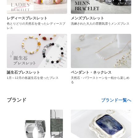
レディースブレスレット
メンズブレスレット
色とりどりの天然石を使ったレディースブ
洗練された大人の雰囲気漂うメンズブレス
レス
誕生石ブレスレット
ペンダント・ネックレス
1月～12月の各誕生石を使ったブレス
天然石・パワーストーンを一粒から楽しめ
る
ブランド
ブランド一覧へ