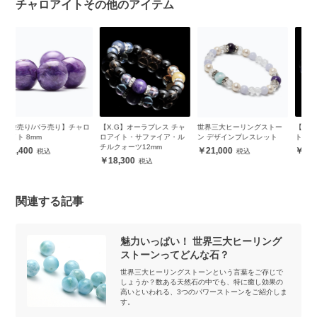
チャロアイトその他のアイテム
ロ
【X.G】オーラブレス チャ
世界三大ヒーリングストー
【X.G】四神・チャロアイ
【
ロアイト・サファイア・ル
ン デザインブレスレット
ト メンズブレスレット
ピ
チルクォーツ12mm
ン
21,000
32,000
ッ
18,300
関連する記事
魅力いっぱい！ 世界三大ヒーリング
ストーンってどんな石？
世界三大ヒーリングストーンという言葉をご存じで
しょうか？数ある天然石の中でも、特に癒し効果の
高いといわれる、3つのパワーストーンをご紹介しま
す。