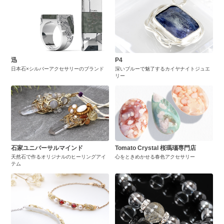
迅
P4
日本石×シルバーアクセサリーのブランド
深いブルーで魅了するカイヤナイトジュエ
リー
石家ユニバーサルマインド
Tomato Crystal 桜瑪瑙専門店
天然石で作るオリジナルのヒーリングアイ
心をときめかせる春色アクセサリー
テム