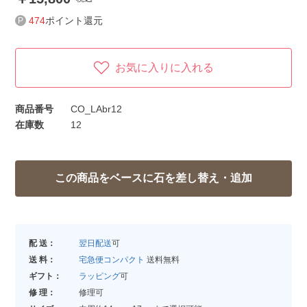
474
ポイント還元
お気に入りに入れる
商品番号
CO_LAbr12
在庫数
12
配 送：
翌日配送
可
送 料：
宅急便コンパクト
送料無料
ギフト：
ラッピング
可
修 理：
修理可