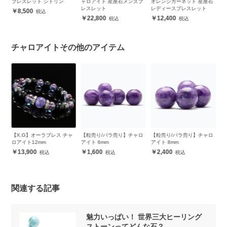
ャロアイト 星座石メンズブ
オレンジガーネット 星座石
ブレスレット ラピスラズリ
レ
レスレット
レディースブレスレット
4,800
22,800
12,400
チャロアイトその他のアイテム
ャ
【粒売り/バラ売り】チャロ
【粒売り/バラ売り】チャロ
世界三大ヒーリングストー
【
アイト 6mm
アイト 8mm
ン デザインブレスレット
ピ
ン
1,600
2,400
21,000
ッ
関連する記事
魅力いっぱい！ 世界三大ヒーリング
ストーンってどんな石？