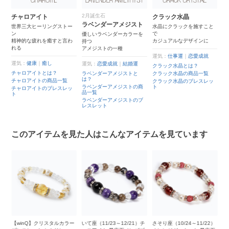
2月誕生石
クラック水晶
貝パール
ラベンダーアメジスト
ー
水晶にクラックを施すこと
天然貝殻を用いて作られた
で
耐久性にすぐれた人工真珠
優しいラベンダーカラーを
わ
カジュアルなデザインに
持つ
アメジストの一種
運気：
安産・子宝
｜
癒し
運気：
仕事運
｜
恋愛成就
貝パールとは？
運気：
恋愛成就
｜
結婚運
クラック水晶とは？
貝パールの商品一覧
ラベンダーアメジストと
クラック水晶の商品一覧
貝パールのブレスレット
は？
クラック水晶のブレスレッ
ラベンダーアメジストの商
ト
ッ
品一覧
ラベンダーアメジストのブ
レスレット
このアイテムを見た人はこんなアイテムを見ています
ー
いて座（11/23～12/21）チ
さそり座（10/24～11/22）
【winQ】クリスタルカラー
1