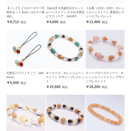
【パック】イエローカラー天
【winQ】6月誕生石オレンジ
うお座（2/19～3/20）オレン
然石セット 8mm（4カラー各
ムーンストーン さざれ天然石
ジムーンストーン 星座石レデ
4粒）
ピアス（ペア・14KGF）
ィースブレスレット
9,712
4,000
11,400
天然石ペアストラップ「with
ターコイズ・オレンジムーン
ディープローズクォーツ・オ
bond」
ストーン デザインブレスレッ
レンジムーンストーン デザイ
ト
ンブレスレット
5,500
15,500
16,200