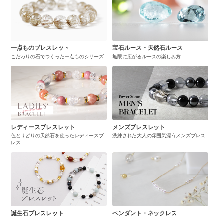
一点ものブレスレット
宝石ルース・天然石ルース
こだわりの石でつくった一点ものシリーズ
無限に広がるルースの楽しみ方
レディースブレスレット
メンズブレスレット
色とりどりの天然石を使ったレディースブ
洗練された大人の雰囲気漂うメンズブレス
レス
誕生石ブレスレット
ペンダント・ネックレス