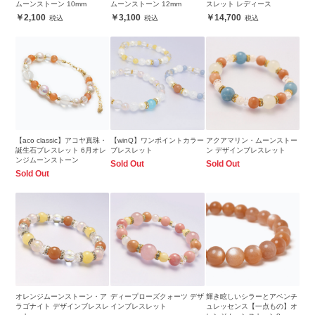
ムーンストーン 10mm
ムーンストーン 12mm
スレット レディース
2,100
3,100
14,700
【aco classic】アコヤ真珠・
【winQ】ワンポイントカラー
アクアマリン・ムーンストー
誕生石ブレスレット 6月オレ
ブレスレット
ン デザインブレスレット
ンジムーンストーン
Sold Out
Sold Out
Sold Out
オレンジムーンストーン・ア
ディープローズクォーツ デザ
輝き眩しいシラーとアベンチ
ラゴナイト デザインブレスレ
インブレスレット
ュレッセンス【一点もの】オ