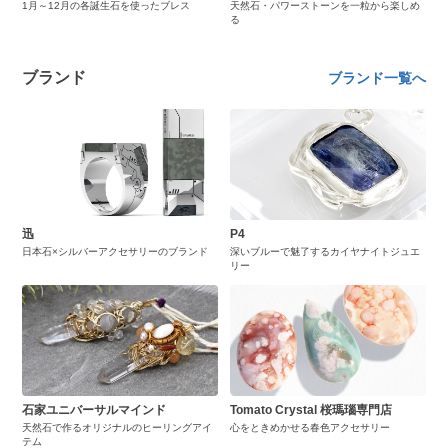
1月～12月の各誕生石を使ったブレス
天然石・パワーストーンを一粒から楽しめ
る
ブランド
ブランド一覧へ
迅
P4
日本石×シルバーアクセサリーのブランド
深いブルーで魅了するカイヤナイトジュエ
リー
石家ユニバーサルマインド
Tomato Crystal 桜瑪瑙専門店
天然石で作るオリジナルのヒーリングアイ
心をときめかせる春色アクセサリー
テム