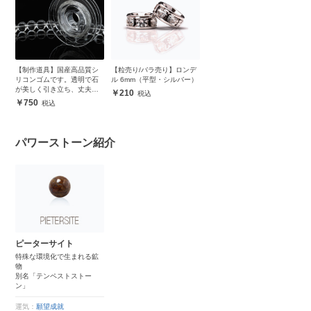
【制作道具】国産高品質シ
【粒売り/バラ売り】ロンデ
リコンゴムです。透明で石
ル 6mm（平型・シルバー）
が美しく引き立ち、丈夫で
210
安心
750
パワーストーン紹介
ピーターサイト
特殊な環境化で生まれる鉱
物
別名「テンペストストー
ン」
運気：
願望成就