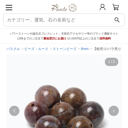
search
パワーストーンや誕生石ブレスレット、天然石アクセサリー等のブランド通販サイト
12時までのご注文で
最短翌日にお届け
10,000円以上のご注文で
送料無料
パスクル
ビーズ・ルース
ストーンビーズ
8mm
【粒売り/バラ売り】ピ
1
/
3