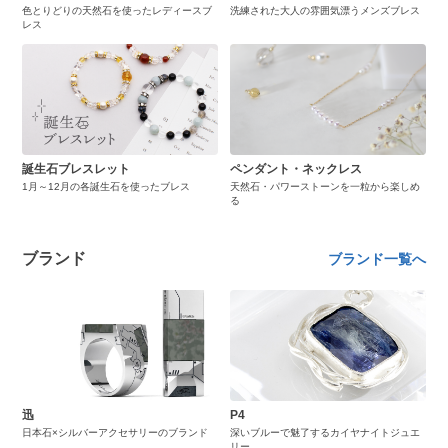
色とりどりの天然石を使ったレディースブ
洗練された大人の雰囲気漂うメンズブレス
レス
誕生石ブレスレット
ペンダント・ネックレス
1月～12月の各誕生石を使ったブレス
天然石・パワーストーンを一粒から楽しめ
る
ブランド
ブランド一覧へ
迅
P4
日本石×シルバーアクセサリーのブランド
深いブルーで魅了するカイヤナイトジュエ
リー