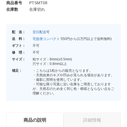
商品番号
PTSMT08
在庫数
在庫切れ
配 送：
翌日配送
可
送 料：
宅急便コンパクト
550円から(1万円以上で送料無料)
ギフト：
不可
修 理：
不可
サイズ：
粒サイズ：8mm(±0.5mm)
穴サイズ：0.8mm以上
補足：
・こちらは1粒からの販売となります。
・天然由来のキズや凹みが見られる場合があります。
・撮影に照明を使用しています。
・可能な限り写真に近い在庫をご用意しております
が、天然石のため全く同じ色・模様とならない点をご
理解ください。
商品の説明
詳細情報