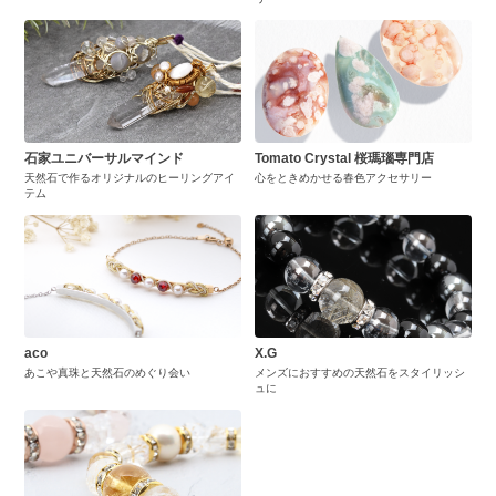
石家ユニバーサルマインド
Tomato Crystal 桜瑪瑙専門店
天然石で作るオリジナルのヒーリングアイ
心をときめかせる春色アクセサリー
テム
aco
X.G
あこや真珠と天然石のめぐり会い
メンズにおすすめの天然石をスタイリッシ
ュに