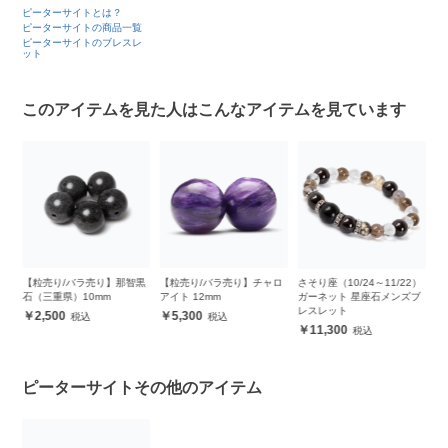
ピーターサイトとは？
ピーターサイトの商品一覧
ピーターサイトのブレスレ
ット
このアイテムを見た人はこんなアイテムを見ています
ナ
【粒売り/バラ売り】那智黒
【粒売り/バラ売り】チャロ
さそり座（10/24～11/22）
【
石（三重県）10mm
アイト 12mm
ガーネット 星座石メンズブ
レスレット
2,500
5,300
11,300
ピーターサイトその他のアイテム