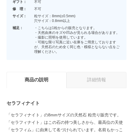
ギフト：
不可
修 理：
不可
サイズ：
粒サイズ：8mm(±0.5mm)
穴サイズ：0.8mm以上
補足：
・こちらは1粒からの販売となります。
・天然由来のキズや凹みが見られる場合があります。
・撮影に照明を使用しています。
・可能な限り写真に近い在庫をご用意しております
が、天然石のため全く同じ色・模様とならない点をご
理解ください。
商品の説明
詳細情報
セラフィナイト
「セラフィナイト」の8mmサイズの天然石 粒売り販売です。
「セラフィナイト」はこの石の持つ美しさから、最高位の天使
「セラフィム」に由来して名づけられています。名前もかっこ