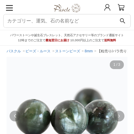
search
パワーストーンや誕生石ブレスレット、天然石アクセサリー等のブランド通販サイト
12時までのご注文で
最短翌日にお届け
10,000円以上のご注文で
送料無料
パスクル
ビーズ・ルース
ストーンビーズ
8mm
【粒売り/バラ売り】セ
1
/
3