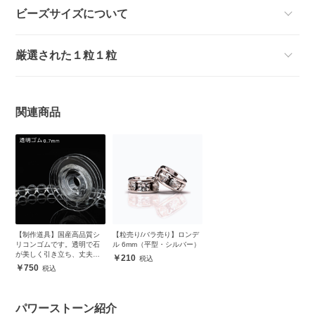
ビーズサイズについて
厳選された１粒１粒
関連商品
【制作道具】国産高品質シ
【粒売り/バラ売り】ロンデ
リコンゴムです。透明で石
ル 6mm（平型・シルバー）
が美しく引き立ち、丈夫で
210
安心
750
パワーストーン紹介