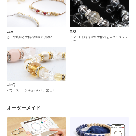
aco
X.G
あこや真珠と天然石のめぐり会い
メンズにおすすめの天然石をスタイリッシ
ュに
winQ
パワーストーンをかわいく、楽しく
オーダーメイド