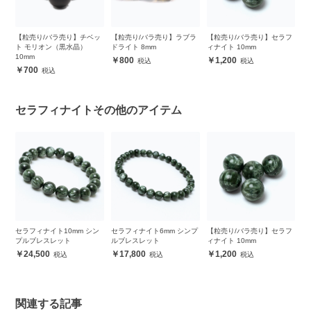
フ
【粒売り/バラ売り】チベッ
【粒売り/バラ売り】ラブラ
【粒売り/バラ売り】セラフ
セ
ト モリオン（黒水晶）
ドライト 8mm
ィナイト 10mm
ル
10mm
800
1,200
700
セラフィナイトその他のアイテム
ンプ
セラフィナイト10mm シン
セラフィナイト6mm シンプ
【粒売り/バラ売り】セラフ
【
プルブレスレット
ルブレスレット
ィナイト 10mm
ィ
24,500
17,800
1,200
関連する記事