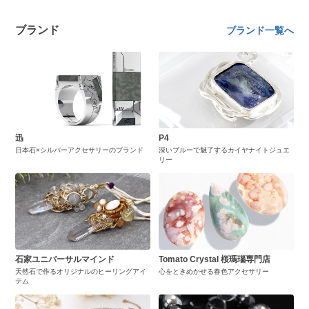
ブランド
ブランド一覧へ
迅
P4
日本石×シルバーアクセサリーのブランド
深いブルーで魅了するカイヤナイトジュエ
リー
石家ユニバーサルマインド
Tomato Crystal 桜瑪瑙専門店
天然石で作るオリジナルのヒーリングアイ
心をときめかせる春色アクセサリー
テム