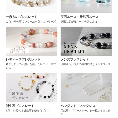
一点ものブレスレット
宝石ルース・天然石ルース
こだわりの石でつくった一点ものシリーズ
無限に広がるルースの楽しみ方
レディースブレスレット
メンズブレスレット
色とりどりの天然石を使ったレディースブ
洗練された大人の雰囲気漂うメンズブレス
レス
誕生石ブレスレット
ペンダント・ネックレス
1月～12月の各誕生石を使ったブレス
天然石・パワーストーンを一粒から楽しめ
る