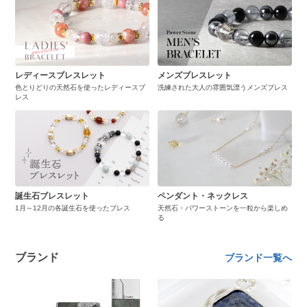
レディースブレスレット
メンズブレスレット
色とりどりの天然石を使ったレディースブ
洗練された大人の雰囲気漂うメンズブレス
レス
誕生石ブレスレット
ペンダント・ネックレス
1月～12月の各誕生石を使ったブレス
天然石・パワーストーンを一粒から楽しめ
る
ブランド
ブランド一覧へ