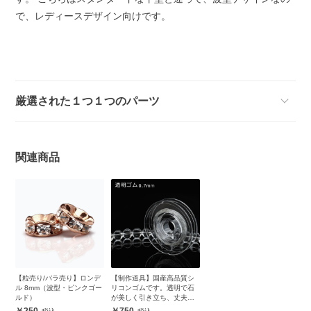
で、レディースデザイン向けです。
厳選された１つ１つのパーツ
関連商品
【粒売り/バラ売り】ロンデ
【制作道具】国産高品質シ
ル 8mm（波型・ピンクゴー
リコンゴムです。透明で石
ルド）
が美しく引き立ち、丈夫で
安心
250
750