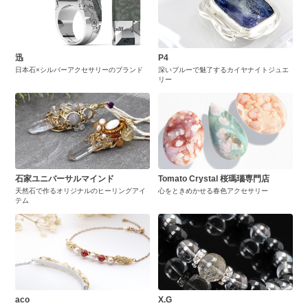
迅
P4
日本石×シルバーアクセサリーのブランド
深いブルーで魅了するカイヤナイトジュエ
リー
石家ユニバーサルマインド
Tomato Crystal 桜瑪瑙専門店
天然石で作るオリジナルのヒーリングアイ
心をときめかせる春色アクセサリー
テム
aco
X.G