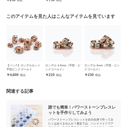
このアイテムを見た人はこんなアイテムを見ています
ピン
【パック】ロンデルセット
ロンデル 4.8mm（平型・ピ
ロンデル 6mm（平型・ピン
ロ
平型ピンクゴールド
ンクゴールド）
クゴールド）
ク
4,600
210
230
関連する記事
誰でも簡単！パワーストーンブレスレ
ットを手作りしてみよう
パワーストーンブレスレットを自分自身で作ってみ
たくはありませんか？最近では、ハンドメイドでア