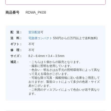
商品番号
RDWA_PK08
配 送：
翌日配送
可
送 料：
宅急便コンパクト
550円から(1万円以上で送料無料)
ギフト：
不可
修 理：
不可
サイズ：
8.2～8.4mm × 3.4～3.5mm
補足：
・こちらは１個からの販売となります。
・撮影に照明を使用しています。
・色合い・明るさはお手元の照明環境等によって異な
って見える場合がございます。
・可能な限り写真・掲載情報に近い在庫をご用意して
おりますが、製造ロットによって多少の色差・サイズ
差がございます。
・ご利用のディスプレイによって色合いが若干異なり
ます。