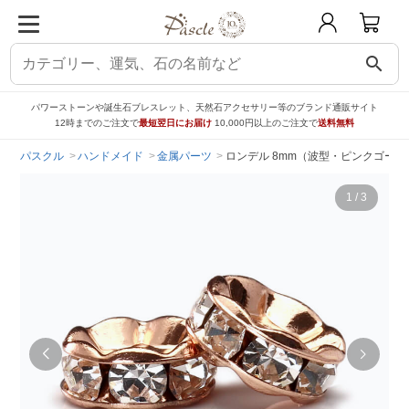
search
パワーストーンや誕生石ブレスレット、天然石アクセサリー等のブランド通販サイト
12時までのご注文で
最短翌日にお届け
10,000円以上のご注文で
送料無料
パスクル
ハンドメイド
金属パーツ
ロンデル 8mm（波型・ピンクゴール
1
/
3