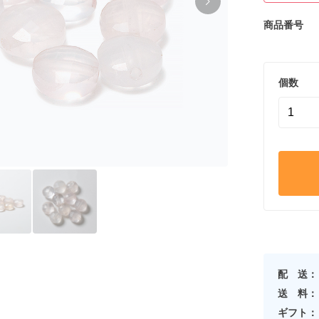
商品番号
個数
配 送：
送 料：
ギフト：