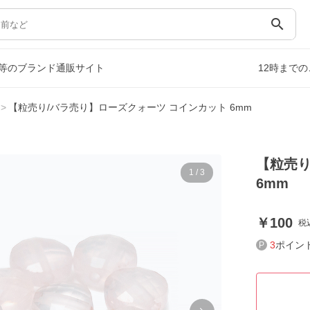
search
等のブランド通販サイト
12時まで
【粒売り/バラ売り】ローズクォーツ コインカット 6mm
【粒売り
1
/
3
6mm
100
税
3
ポイン