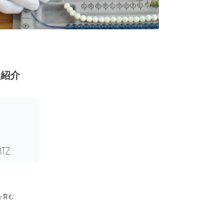
ン紹介
を育む