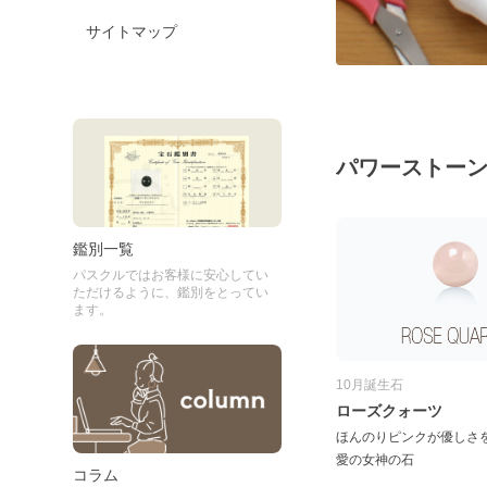
サイトマップ
パワーストー
鑑別一覧
パスクルではお客様に安心してい
ただけるように、鑑別をとってい
ます。
10月誕生石
ローズクォーツ
ほんのりピンクが優しさ
愛の女神の石
コラム