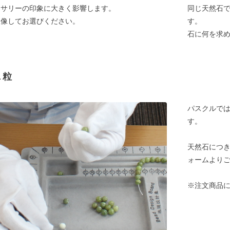
セサリーの印象に大きく影響します。
同じ天然石
想像してお選びください。
す。
石に何を求
１粒
パスクルでは
す。
天然石につ
ォームより
※注文商品