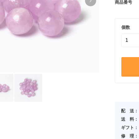
商品番号
個数
配 送：
送 料：
ギフト：
修 理：