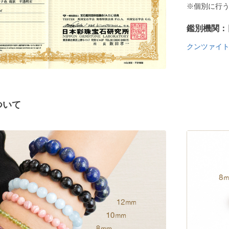
※個別に行
鑑別機関：
クンツァイ
ついて