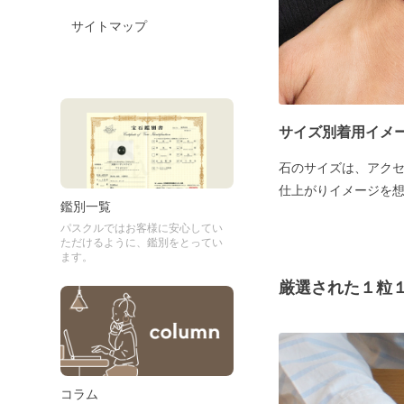
サイトマップ
サイズ別着用イメ
石のサイズは、アク
仕上がりイメージを
鑑別一覧
パスクルではお客様に安心してい
ただけるように、鑑別をとってい
ます。
厳選された１粒
コラム