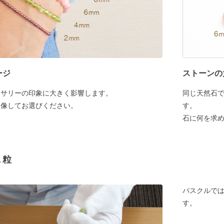
ージ
ストーンの
セサリーの印象に大きく影響します。
同じ天然石
想像してお選びください。
す。
石に何を求
１粒
パスクルでは
す。