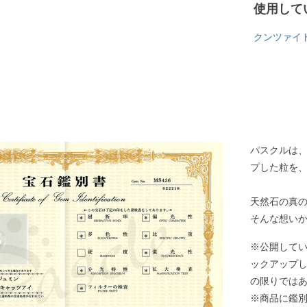
使用して
クンツァイ
パスクルは
プした粒を
天然石の真
そんな想い
※公開して
ックアップ
の限りでは
※商品に鑑