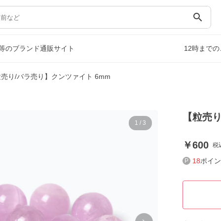
search
等のブランド通販サイト
12時まで
売り/バラ売り】クンツァイト 6mm
【粒売り
1
/
3
600
税
18
ポイン