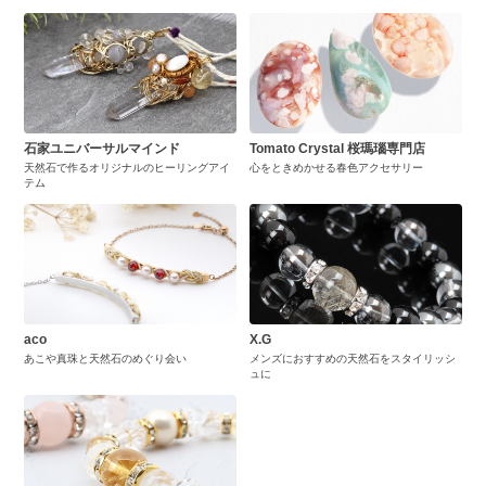
石家ユニバーサルマインド
Tomato Crystal 桜瑪瑙専門店
天然石で作るオリジナルのヒーリングアイ
心をときめかせる春色アクセサリー
テム
aco
X.G
あこや真珠と天然石のめぐり会い
メンズにおすすめの天然石をスタイリッシ
ュに