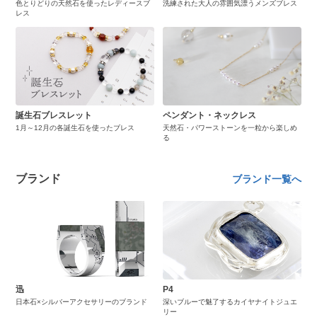
色とりどりの天然石を使ったレディースブ
洗練された大人の雰囲気漂うメンズブレス
レス
誕生石ブレスレット
ペンダント・ネックレス
1月～12月の各誕生石を使ったブレス
天然石・パワーストーンを一粒から楽しめ
る
ブランド
ブランド一覧へ
迅
P4
日本石×シルバーアクセサリーのブランド
深いブルーで魅了するカイヤナイトジュエ
リー