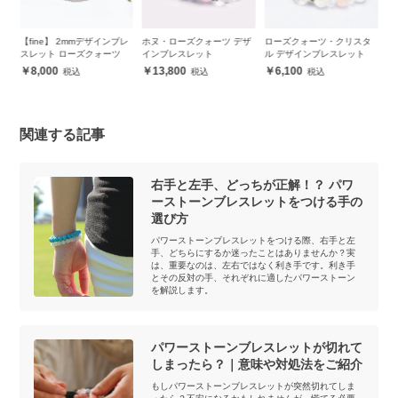
レ
ホヌ・ローズクォーツ デザ
ローズクォーツ・クリスタ
10月誕生石 ローズクォーツ
【
インブレスレット
ル デザインブレスレット
ブレスレット メンズ
ブ
13,800
6,100
5,500
関連する記事
右手と左手、どっちが正解！？ パワ
ーストーンブレスレットをつける手の
選び方
パワーストーンブレスレットをつける際、右手と左
手、どちらにするか迷ったことはありませんか？実
は、重要なのは、左右ではなく利き手です。利き手
とその反対の手、それぞれに適したパワーストーン
を解説します。
パワーストーンブレスレットが切れて
しまったら？｜意味や対処法をご紹介
もしパワーストーンブレスレットが突然切れてしま