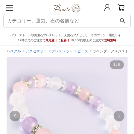
search
パワーストーンや誕生石ブレスレット、天然石アクセサリー等のブランド通販サイト
12時までのご注文で
最短翌日にお届け
10,000円以上のご注文で
送料無料
パスクル
アクセサリー
ブレスレット
ビーズ
ラベンダーアメジスト・
1
/
6