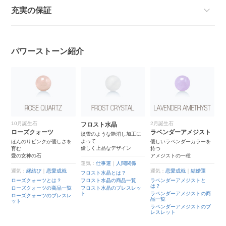
充実の保証
パワーストーン紹介
2月誕生石
4月誕生石
フロスト水晶
ラベンダーアメジスト
クリスタル（本水晶）
淡雪のような艶消し加工に
よって
を
優しいラベンダーカラーを
あらゆる運気を高めるとさ
優しく上品なデザイン
持つ
れる
アメジストの一種
世界中が認めるパワースト
ーン
運気：
仕事運
｜
人間関係
運気：
恋愛成就
｜
結婚運
フロスト水晶とは？
運気：
仕事運
｜
恋愛成就
フロスト水晶の商品一覧
ラベンダーアメジストと
は？
クリスタル（本水晶）と
覧
フロスト水晶のブレスレッ
は？
ト
ラベンダーアメジストの商
レ
品一覧
クリスタル（本水晶）の商
品一覧
ラベンダーアメジストのブ
レスレット
クリスタル（本水晶）のブ
レスレット