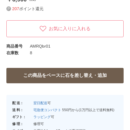
207
ポイント還元
お気に入りに入れる
商品番号
AMRQbr01
在庫数
8
配 送：
翌日配送
可
送 料：
宅急便コンパクト
550円から(1万円以上で送料無料)
ギフト：
ラッピング
可
修 理：
修理可