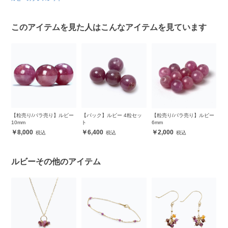
このアイテムを見た人はこんなアイテムを見ています
ド
【粒売り/バラ売り】ルビー
【パック】ルビー 4粒セッ
【粒売り/バラ売り】ルビー
【
10mm
ト
6mm
ル
8,000
6,400
2,000
ルビーその他のアイテム