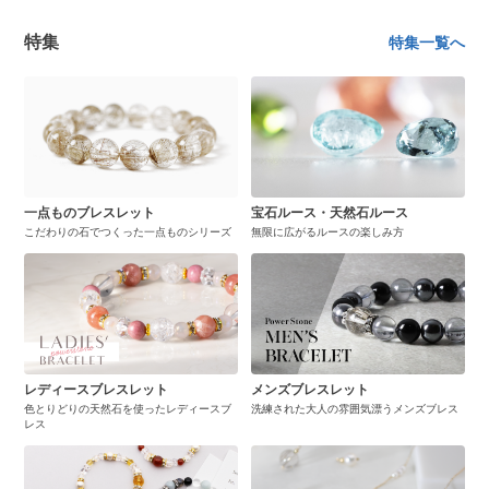
特集
特集一覧へ
一点ものブレスレット
宝石ルース・天然石ルース
こだわりの石でつくった一点ものシリーズ
無限に広がるルースの楽しみ方
レディースブレスレット
メンズブレスレット
色とりどりの天然石を使ったレディースブ
洗練された大人の雰囲気漂うメンズブレス
レス