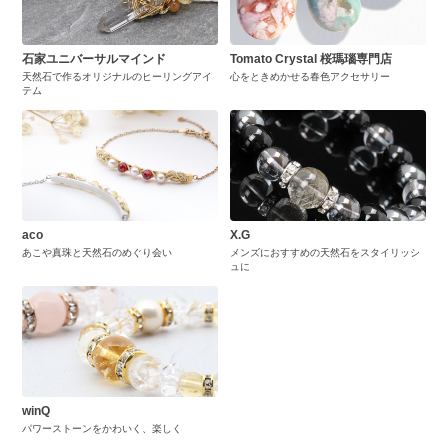
石家ユニバーサルマインド
Tomato Crystal 桜瑪瑙専門店
天然石で作るオリジナルのヒーリングアイ
心をときめかせる春色アクセサリー
テム
aco
X.G
あこや真珠と天然石のめぐり会い
メンズにおすすめの天然石をスタイリッシ
ュに
winQ
パワーストーンをかわいく、楽しく