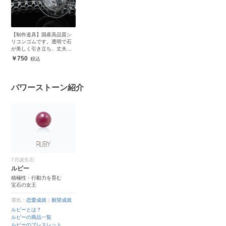
【制作道具】国産高品質シ
リコンゴムです。透明で石
が美しく引き立ち、丈夫で
安心
750
パワーストーン紹介
7月誕生石
ルビー
積極性・行動力を育む
宝石の女王
運気：
恋愛成就
｜
願望成就
ルビーとは？
ルビーの商品一覧
ルビーのブレスレット