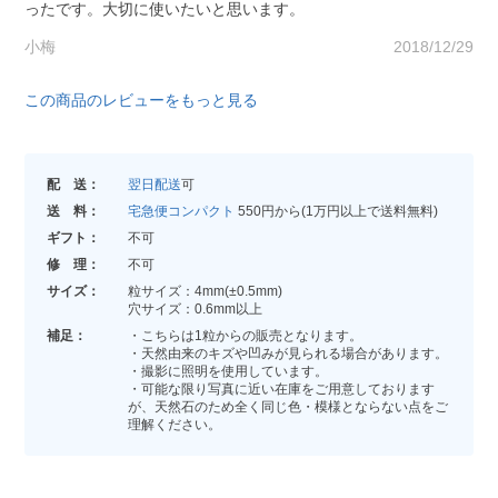
ったです。大切に使いたいと思います。
小梅
2018/12/29
この商品のレビューをもっと見る
配 送：
翌日配送
可
送 料：
宅急便コンパクト
550円から(1万円以上で送料無料)
ギフト：
不可
修 理：
不可
サイズ：
粒サイズ：4mm(±0.5mm)
穴サイズ：0.6mm以上
補足：
・こちらは1粒からの販売となります。
・天然由来のキズや凹みが見られる場合があります。
・撮影に照明を使用しています。
・可能な限り写真に近い在庫をご用意しております
が、天然石のため全く同じ色・模様とならない点をご
理解ください。