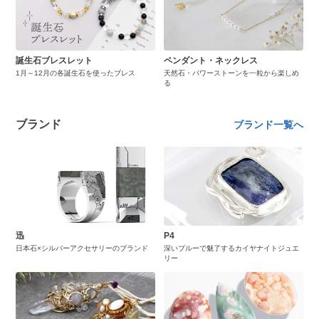
誕生石ブレスレット
ペンダント・ネックレス
1月～12月の各誕生石を使ったブレス
天然石・パワーストーンを一粒から楽しめ
る
ブランド
ブランド一覧へ
迅
P4
日本石×シルバーアクセサリーのブランド
深いブルーで魅了するカイヤナイトジュエ
リー