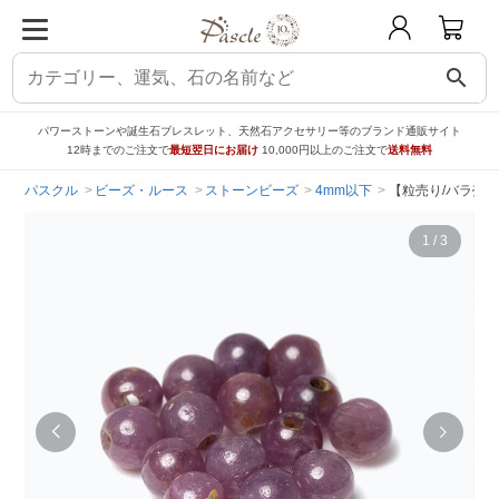
search
パワーストーンや誕生石ブレスレット、天然石アクセサリー等のブランド通販サイト
12時までのご注文で
最短翌日にお届け
10,000円以上のご注文で
送料無料
パスクル
ビーズ・ルース
ストーンビーズ
4mm以下
【粒売り/バラ売り
1
/
3