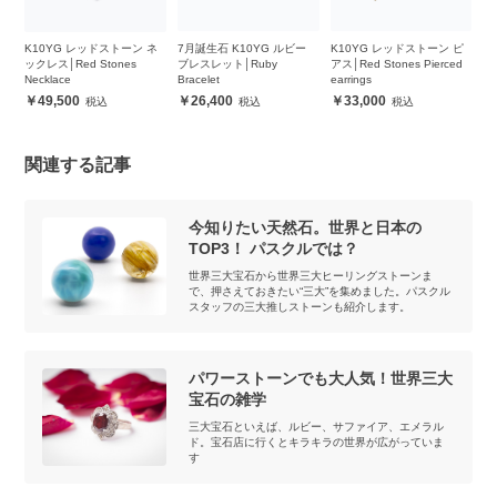
ー
K10YG レッドストーン ネ
7月誕生石 K10YG ルビー
K10YG レッドストーン ピ
K
ックレス│Red Stones
ブレスレット│Ruby
アス│Red Stones Pierced
レ
Necklace
Bracelet
earrings
Br
49,500
26,400
33,000
関連する記事
今知りたい天然石。世界と日本の
TOP3！ パスクルでは？
世界三大宝石から世界三大ヒーリングストーンま
で、押さえておきたい“三大”を集めました。パスクル
スタッフの三大推しストーンも紹介します。
パワーストーンでも大人気！世界三大
宝石の雑学
三大宝石といえば、ルビー、サファイア、エメラル
ド。宝石店に行くとキラキラの世界が広がっていま
す