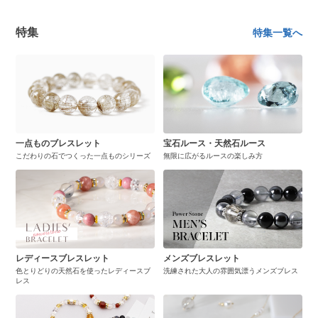
特集
特集一覧へ
一点ものブレスレット
宝石ルース・天然石ルース
こだわりの石でつくった一点ものシリーズ
無限に広がるルースの楽しみ方
レディースブレスレット
メンズブレスレット
色とりどりの天然石を使ったレディースブ
洗練された大人の雰囲気漂うメンズブレス
レス