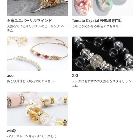
石家ユニバーサルマインド
Tomato Crystal 桜瑪瑙専門店
天然石で作るオリジナルのヒーリングアイ
心をときめかせる春色アクセサリー
テム
aco
X.G
あこや真珠と天然石のめぐり会い
メンズにおすすめの天然石をスタイリッシ
ュに
winQ
パワーストーンをかわいく、楽しく