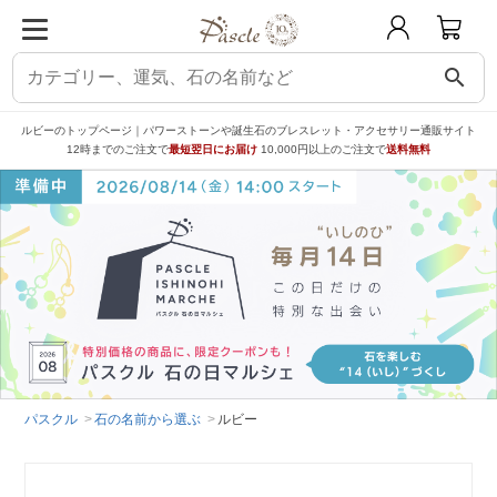
search
ルビーのトップページ｜パワーストーンや誕生石のブレスレット・アクセサリー通販サイト
12時までのご注文で
最短翌日にお届け
10,000円以上のご注文で
送料無料
パスクル
石の名前から選ぶ
ルビー