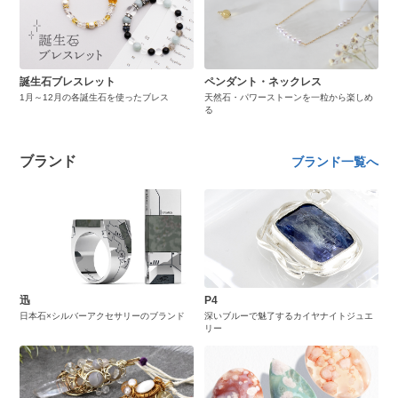
誕生石ブレスレット
ペンダント・ネックレス
1月～12月の各誕生石を使ったブレス
天然石・パワーストーンを一粒から楽しめ
る
ブランド
ブランド一覧へ
迅
P4
日本石×シルバーアクセサリーのブランド
深いブルーで魅了するカイヤナイトジュエ
リー