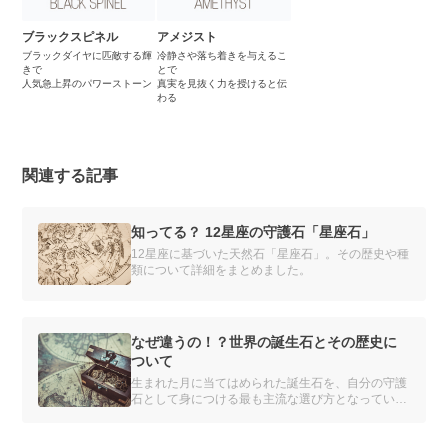
ブラックスピネル
アメジスト
ブラックダイヤに匹敵する輝
冷静さや落ち着きを与えるこ
きで
とで
人気急上昇のパワーストーン
真実を見抜く力を授けると伝
わる
関連する記事
知ってる？ 12星座の守護石「星座石」
12星座に基づいた天然石「星座石」。その歴史や種
類について詳細をまとめました。
なぜ違うの！？世界の誕生石とその歴史に
ついて
生まれた月に当てはめられた誕生石を、自分の守護
石として身につける最も主流な選び方となっている
誕生石でも、商品や企業によってその誕生石は異な
ります。一体どこの誰が考えたものなのでしょう
か。