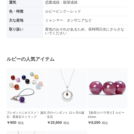
運気
恋愛成就・願望成就
色・特徴
ルビーピンク～レッド
主な産地
ミャンマー、タンザニアなど
取り扱い
変色のおそれがあるため、長時間日光にさらさな
いでください
ルビーの人気アイテム
プレゼントにオススメ！ 誕生
月のペンダント 12ヶ月の誕
【粒売り/バラ売り】ルビー
石・星座石ストラップ
生石
10mm
900
20,900
8,000