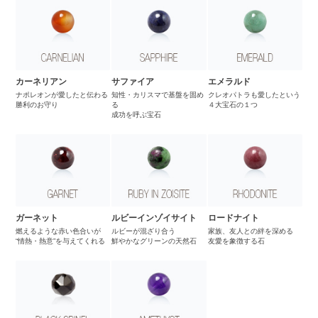
カーネリアン
サファイア
エメラルド
ナポレオンが愛したと伝わる
知性・カリスマで基盤を固め
クレオパトラも愛したという
勝利のお守り
る
４大宝石の１つ
成功を呼ぶ宝石
ガーネット
ルビーインゾイサイト
ロードナイト
燃えるような赤い色合いが
ルビーが混ざり合う
家族、友人との絆を深める
“情熱・熱意”を与えてくれる
鮮やかなグリーンの天然石
友愛を象徴する石