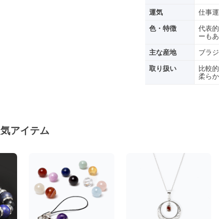
運気
仕事運
色・特徴
代表的
ーもあ
主な産地
ブラジ
取り扱い
比較的
柔らか
人気アイテム