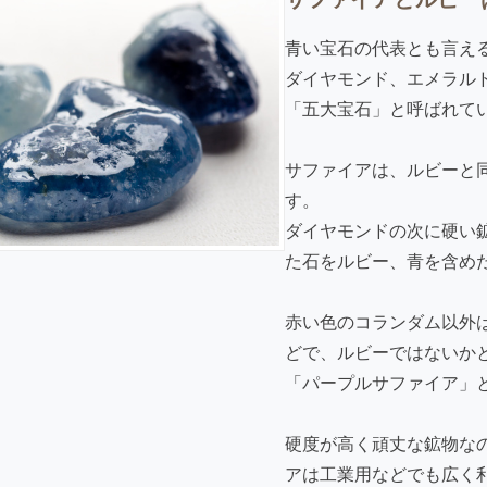
青い宝石の代表とも言え
ダイヤモンド、
エメラル
「五大宝石」と呼ばれて
サファイアは、ルビーと
す。
ダイヤモンドの次に硬い
た石をルビー、青を含め
赤い色のコランダム以外
どで、ルビーではないか
「パープルサファイア」
硬度が高く頑丈な鉱物な
アは工業用などでも広く