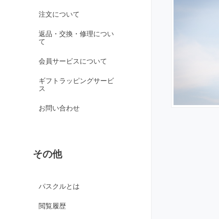
オレンジガーネット
注文について
グリーンガーネット
返品・交換・修理につい
て
ロードライトガーネッ
ト
会員サービスについて
京都オパール
ギフトラッピングサービ
クイーンコンクシェル
ス
クォンタムクアトロシリカ
お問い合わせ
クォーツァイト各種
グリーンクォーツァイ
ト
その他
ブルークォーツァイト
鞍馬石
クリスタル各種
パスクルとは
クリスタル（本水晶）
閲覧履歴
山梨水晶