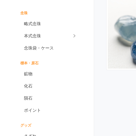
インプレッションストーン
イーグルアイ
念珠
ヴァーダイト
略式念珠
エメラルド
本式念珠
エンジェライト
念珠袋・ケース
エンジェルシリカ
オニキス各種
標本・原石
ブラックオニキス
鉱物
ホワイトオニキス
化石
オパール各種
隕石
ピンクオパール
ポイント
ブラックマトリックス
オパール
イエローオパール
グッズ
ドラゴンアイ
さざれ