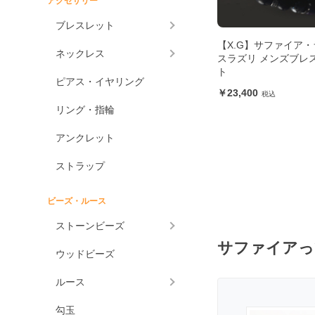
アクセサリー
アメジスト各種
ブレスレット
アメジスト
【X.G】サファイア・
ネックレス
スラズリ メンズブレ
ラベンダーアメジスト
ト
ピアス・イヤリング
グリーンアメジスト
23,400
ケープアメジスト
リング・指輪
アメジストエレスチャ
アンクレット
ル
アメトリン
ストラップ
アラゴナイト
ビーズ・ルース
アンバー
ストーンビーズ
アンモライト
サファイアっ
ウッドビーズ
出雲石
一位
ルース
インカローズ
勾玉