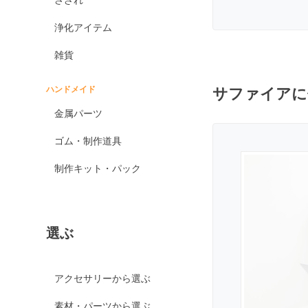
オブシディアン各種
浄化アイテム
ゴールデンオブシディ
アン
雑貨
シルバーオブシディア
ン
ハンドメイド
サファイアに
スパイダーウェブオブ
金属パーツ
シディアン
スノーフレークオブシ
ゴム・制作道具
ディアン
制作キット・パック
マホガニーオブシディ
アン
ミッドナイトレースオ
ブシディアン
選ぶ
ブラックアイスオブシ
ディアン
カイヤナイト
アクセサリーから選ぶ
神居古潭石
素材・パーツから選ぶ