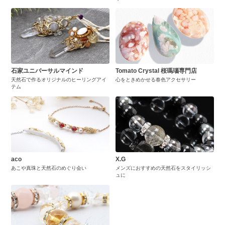
石家ユニバーサルマインド
Tomato Crystal 桜瑪瑙専門店
天然石で作るオリジナルのヒーリングアイ
心をときめかせる春色アクセサリー
テム
aco
X.G
あこや真珠と天然石のめぐり会い
メンズにおすすめの天然石をスタイリッシ
ュに