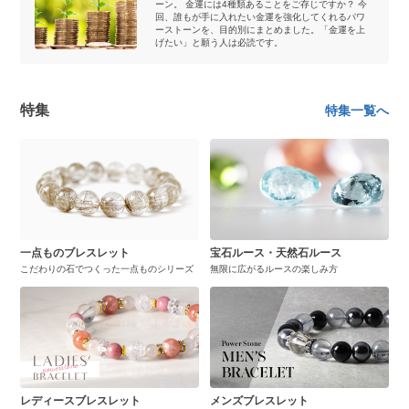
ーン。 金運には4種類あることをご存じですか？ 今
回、誰もが手に入れたい金運を強化してくれるパワ
ーストーンを、目的別にまとめました。「金運を上
げたい」と願う人は必読です。
特集
特集一覧へ
一点ものブレスレット
宝石ルース・天然石ルース
こだわりの石でつくった一点ものシリーズ
無限に広がるルースの楽しみ方
レディースブレスレット
メンズブレスレット