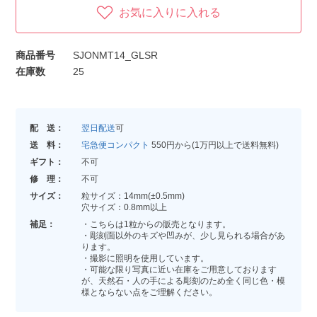
お気に入りに入れる
商品番号
SJONMT14_GLSR
在庫数
25
配 送：
翌日配送
可
送 料：
宅急便コンパクト
550円から(1万円以上で送料無料)
ギフト：
不可
修 理：
不可
サイズ：
粒サイズ：14mm(±0.5mm)
穴サイズ：0.8mm以上
補足：
・こちらは1粒からの販売となります。
・彫刻面以外のキズや凹みが、少し見られる場合があ
ります。
・撮影に照明を使用しています。
・可能な限り写真に近い在庫をご用意しております
が、天然石・人の手による彫刻のため全く同じ色・模
様とならない点をご理解ください。