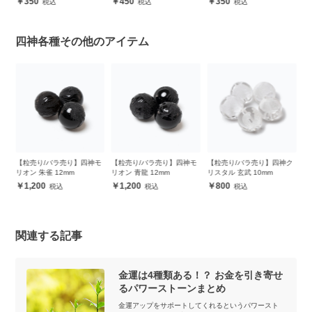
350
450
350
四神各種その他のアイテム
【粒売り/バラ売り】四神モ
【粒売り/バラ売り】四神モ
【粒売り/バラ売り】四神ク
【
リオン 朱雀 12mm
リオン 青龍 12mm
リスタル 玄武 10mm
リ
1,200
1,200
800
関連する記事
金運は4種類ある！？ お金を引き寄せ
るパワーストーンまとめ
金運アップをサポートしてくれるというパワースト