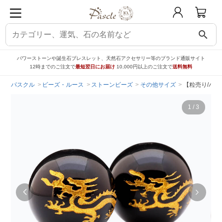
search
パワーストーンや誕生石ブレスレット、天然石アクセサリー等のブランド通販サイト
12時までのご注文で
最短翌日にお届け
10,000円以上のご注文で
送料無料
パスクル
ビーズ・ルース
ストーンビーズ
その他サイズ
【粒売り/バラ
1
/
3