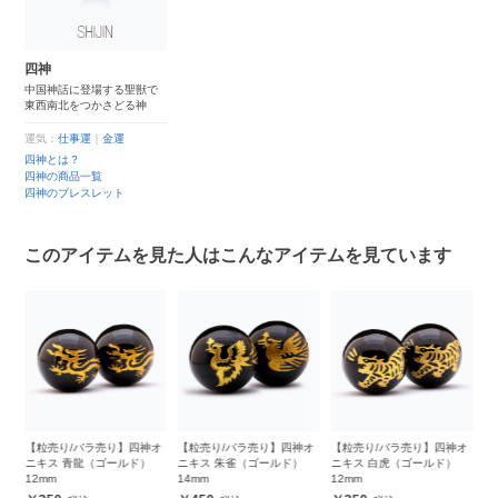
四神
中国神話に登場する聖獣で
東西南北をつかさどる神
運気：
仕事運
｜
金運
四神とは？
四神の商品一覧
四神のブレスレット
このアイテムを見た人はこんなアイテムを見ています
オ
【粒売り/バラ売り】四神オ
【粒売り/バラ売り】四神オ
【粒売り/バラ売り】四神オ
【
ニキス 青龍（ゴールド）
ニキス 朱雀（ゴールド）
ニキス 白虎（ゴールド）
ニ
12mm
14mm
12mm
1