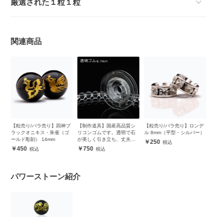
厳選された１粒１粒
関連商品
ブ
【粒売り/バラ売り】四神ブ
【制作道具】国産高品質シ
【粒売り/バラ売り】ロンデ
【
ゴ
ラックオニキス・朱雀（ゴ
リコンゴムです。透明で石
ル 8mm（平型・シルバー）
ラ
ールド彫刻） 14mm
が美しく引き立ち、丈夫で
ー
250
安心
450
750
パワーストーン紹介