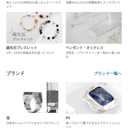
色とりどりの天然石を使ったレディースブ
洗練された大人の雰囲気漂うメンズブレス
レス
誕生石ブレスレット
ペンダント・ネックレス
1月～12月の各誕生石を使ったブレス
天然石・パワーストーンを一粒から楽しめ
る
ブランド
ブランド一覧へ
迅
P4
日本石×シルバーアクセサリーのブランド
深いブルーで魅了するカイヤナイトジュエ
リー