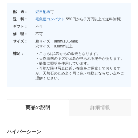
配 送：
翌日配送
可
送 料：
宅急便コンパクト
550円から(1万円以上で送料無料)
ギフト：
不可
修 理：
不可
サイズ：
粒サイズ：8mm(±0.5mm)
穴サイズ：0.8mm以上
補足：
・こちらは1粒からの販売となります。
・天然由来のキズや凹みが見られる場合があります。
・撮影に照明を使用しています。
・可能な限り写真に近い在庫をご用意しております
が、天然石のため全く同じ色・模様とならない点をご
理解ください。
商品の説明
詳細情報
ハイパーシーン