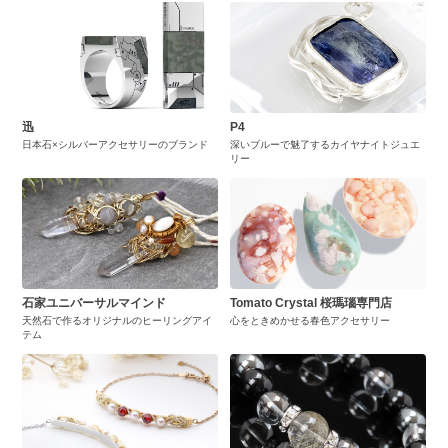
迅
P4
日本石×シルバーアクセサリーのブランド
深いブルーで魅了するカイヤナイトジュエ
リー
石家ユニバーサルマインド
Tomato Crystal 桜瑪瑙専門店
天然石で作るオリジナルのヒーリングアイ
心をときめかせる春色アクセサリー
テム