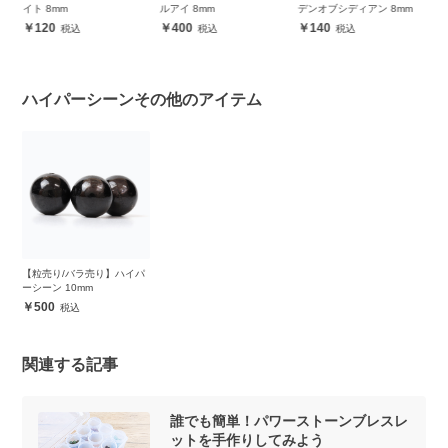
 8mm
ルアイ 8mm
デンオブシディアン 8mm
ーシーン 10
20
400
140
500
ハイパーシーンその他のアイテム
【粒売り/バラ売り】ハイパ
ーシーン 10mm
500
関連する記事
誰でも簡単！パワーストーンブレスレ
ットを手作りしてみよう