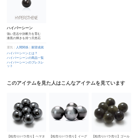
ハイパーシーン
強い意志や決断力を育む
漆黒の輝きを持つ天然石
運気：
人間関係
｜
願望成就
ハイパーシーンとは？
ハイパーシーンの商品一覧
ハイパーシーンのブレスレ
ット
このアイテムを見た人はこんなアイテムを見ています
売り/バラ売り】ヘマタ
【粒売り/バラ売り】イーグ
【粒売り/バラ売り】ゴール
【粒売り/