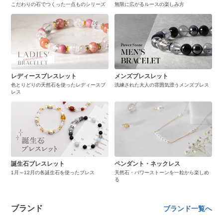
こだわりの石でつくった一点ものシリーズ
無限に広がるルースの楽しみ方
レディースブレスレット
メンズブレスレット
色とりどりの天然石を使ったレディースブ
洗練された大人の雰囲気漂うメンズブレス
レス
誕生石ブレスレット
ペンダント・ネックレス
1月～12月の各誕生石を使ったブレス
天然石・パワーストーンを一粒から楽しめ
る
ブランド
ブランド一覧へ