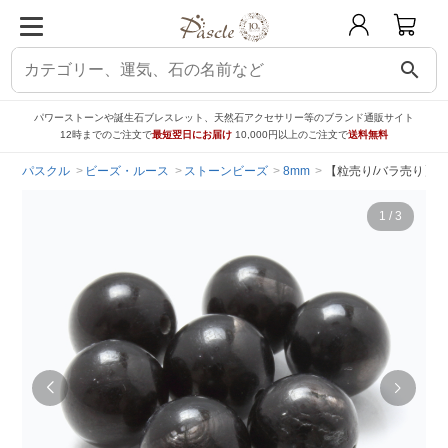
search
パワーストーンや誕生石ブレスレット、天然石アクセサリー等のブランド通販サイト
12時までのご注文で
最短翌日にお届け
10,000円以上のご注文で
送料無料
パスクル
ビーズ・ルース
ストーンビーズ
8mm
【粒売り/バラ売り】ハ
1
/
3