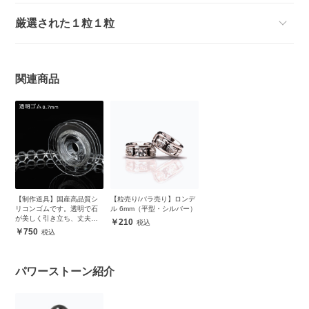
厳選された１粒１粒
関連商品
【制作道具】国産高品質シ
【粒売り/バラ売り】ロンデ
リコンゴムです。透明で石
ル 6mm（平型・シルバー）
が美しく引き立ち、丈夫で
210
安心
750
パワーストーン紹介