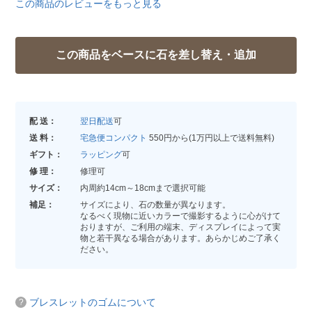
この商品のレビューをもっと見る
配 送：
翌日配送
可
送 料：
宅急便コンパクト
550円から(1万円以上で送料無料)
ギフト：
ラッピング
可
修 理：
修理可
サイズ：
内周約14cm～18cmまで選択可能
補足：
サイズにより、石の数量が異なります。
なるべく現物に近いカラーで撮影するように心がけて
おりますが、ご利用の端末、ディスプレイによって実
物と若干異なる場合があります。あらかじめご了承く
ださい。
ブレスレットのゴムについて