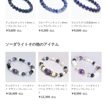
 シ
ブルーアベンチュリン8mm
ラピスラズリ(天然)8mm シ
ソーダライト6mm シンプル
シンプルブレスレット
ンプルブレスレット
ブレスレット
4,300
9,500
4,400
ソーダライトその他のアイテム
ライ
チャロアイト・マザーオブ
アメジスト・ソーダライト
モスコバイト・ソーダライ
ット
パール デザインブレスレッ
デザインブレスレット
ト デザインブレスレット
ト
8,500
13,300
12,300