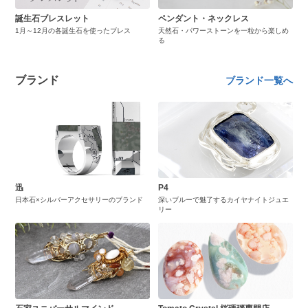
誕生石ブレスレット
ペンダント・ネックレス
1月～12月の各誕生石を使ったブレス
天然石・パワーストーンを一粒から楽しめ
る
ブランド
ブランド一覧へ
迅
P4
日本石×シルバーアクセサリーのブランド
深いブルーで魅了するカイヤナイトジュエ
リー