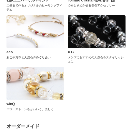
石家ユニバーサルマインド
Tomato Crystal 桜瑪瑙専門店
天然石で作るオリジナルのヒーリングアイ
心をときめかせる春色アクセサリー
テム
aco
X.G
あこや真珠と天然石のめぐり会い
メンズにおすすめの天然石をスタイリッシ
ュに
winQ
パワーストーンをかわいく、楽しく
オーダーメイド