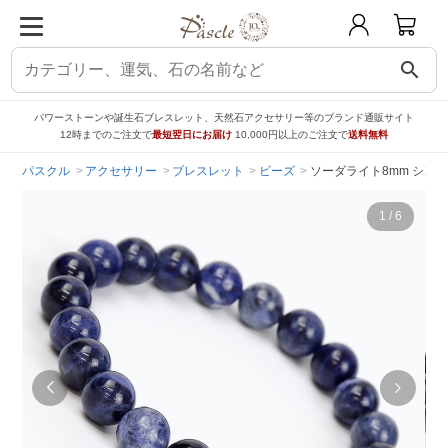
search
パワーストーンや誕生石ブレスレット、天然石アクセサリー等のブランド通販サイト
12時までのご注文で
最短翌日にお届け
10,000円以上のご注文で
送料無料
パスクル
アクセサリー
ブレスレット
ビーズ
ソーダライト8mm シン
1
/
6