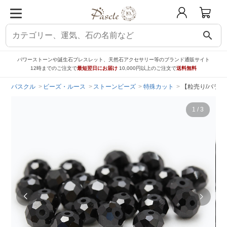
search
パワーストーンや誕生石ブレスレット、天然石アクセサリー等のブランド通販サイト
12時までのご注文で
最短翌日にお届け
10,000円以上のご注文で
送料無料
パスクル
ビーズ・ルース
ストーンビーズ
特殊カット
【粒売り/バラ売
1
/
3