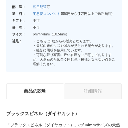
配 送：
翌日配送
可
送 料：
宅急便コンパクト
550円から(1万円以上で送料無料)
ギフト：
不可
修 理：
不可
サイズ：
6mm*4mm（±0.5mm）
補足：
・こちらは1粒からの販売となります。
・天然由来のキズや凹みが見られる場合があります。
・撮影に照明を使用しています。
・可能な限り写真に近い在庫をご用意しております
が、天然石のため全く同じ色・模様とならない点をご
理解ください。
商品の説明
詳細情報
ブラックスピネル（ダイヤカット）
「ブラックスピネル（ダイヤカット）」の6×4mmサイズの天然