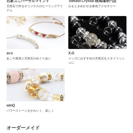
石家ユニバーサルマインド
Tomato Crystal 桜瑪瑙専門店
天然石で作るオリジナルのヒーリングアイ
心をときめかせる春色アクセサリー
テム
aco
X.G
あこや真珠と天然石のめぐり会い
メンズにおすすめの天然石をスタイリッシ
ュに
winQ
パワーストーンをかわいく、楽しく
オーダーメイド