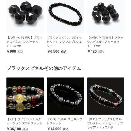
コ
【粒売り/バラ売り】ブラッ
ブラックスピネル（ダイヤ
【粒売り/バラ売り】ブラッ
【
クスピネル（スターカッ
カット） シンプルブレスレ
クスピネル（スターカッ
ク
ト） 10mm
ット
ト） 6mm
4
900
6,500
420
ブラックスピネルその他のアイテム
コナ
【X.G】タイチンルチルク
【X.G】黒翡翠 スピネルブ
【X.G】ブラックスピネル
【
ト
ォーツ メンズブレスレット
レスレット
ブレスレット ルビー・サフ
ル
ァイア・エメラルド
ン
36,100
14,000