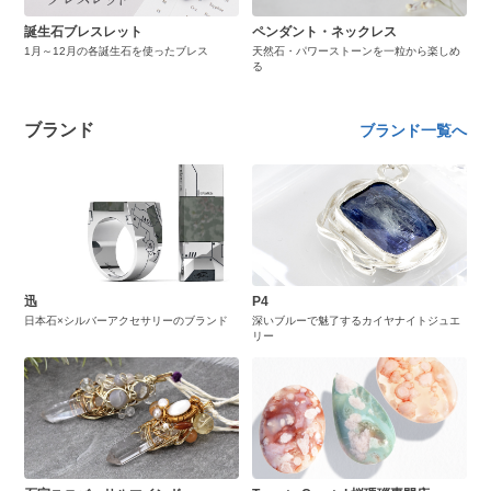
誕生石ブレスレット
ペンダント・ネックレス
1月～12月の各誕生石を使ったブレス
天然石・パワーストーンを一粒から楽しめ
る
ブランド
ブランド一覧へ
迅
P4
日本石×シルバーアクセサリーのブランド
深いブルーで魅了するカイヤナイトジュエ
リー