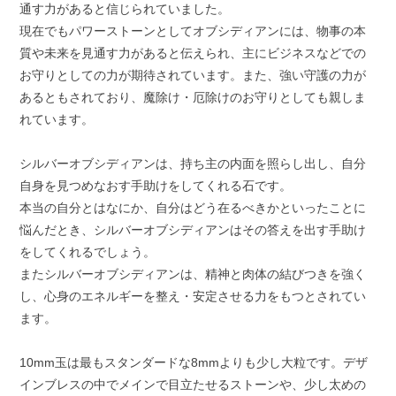
通す力があると信じられていました。
現在でもパワーストーンとしてオブシディアンには、物事の本
質や未来を見通す力があると伝えられ、主にビジネスなどでの
お守りとしての力が期待されています。また、強い守護の力が
あるともされており、魔除け・厄除けのお守りとしても親しま
れています。
シルバーオブシディアンは、持ち主の内面を照らし出し、自分
自身を見つめなおす手助けをしてくれる石です。
本当の自分とはなにか、自分はどう在るべきかといったことに
悩んだとき、シルバーオブシディアンはその答えを出す手助け
をしてくれるでしょう。
またシルバーオブシディアンは、精神と肉体の結びつきを強く
し、心身のエネルギーを整え・安定させる力をもつとされてい
ます。
10mm玉は最もスタンダードな8mmよりも少し大粒です。デザ
インブレスの中でメインで目立たせるストーンや、少し太めの