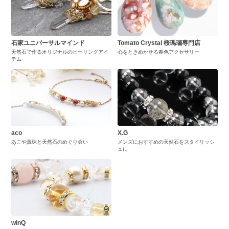
石家ユニバーサルマインド
Tomato Crystal 桜瑪瑙専門店
天然石で作るオリジナルのヒーリングアイ
心をときめかせる春色アクセサリー
テム
aco
X.G
あこや真珠と天然石のめぐり会い
メンズにおすすめの天然石をスタイリッシ
ュに
winQ