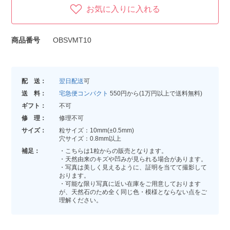
お気に入りに入れる
商品番号
OBSVMT10
配 送：
翌日配送
可
送 料：
宅急便コンパクト
550円から(1万円以上で送料無料)
ギフト：
不可
修 理：
修理不可
サイズ：
粒サイズ：10mm(±0.5mm)
穴サイズ：0.8mm以上
補足：
・こちらは1粒からの販売となります。
・天然由来のキズや凹みが見られる場合があります。
・写真は美しく見えるように、証明を当てて撮影して
おります。
・可能な限り写真に近い在庫をご用意しております
が、天然石のため全く同じ色・模様とならない点をご
理解ください。