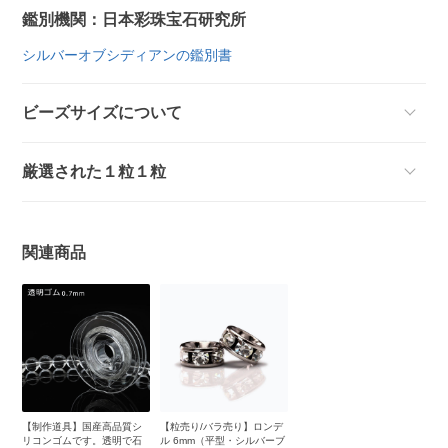
鑑別機関：日本彩珠宝石研究所
シルバーオブシディアンの鑑別書
ビーズサイズについて
厳選された１粒１粒
関連商品
【制作道具】国産高品質シ
【粒売り/バラ売り】ロンデ
リコンゴムです。透明で石
ル 6mm（平型・シルバーブ