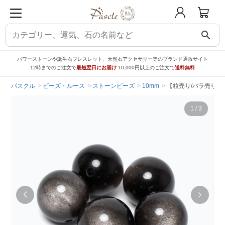
search
パワーストーンや誕生石ブレスレット、天然石アクセサリー等のブランド通販サイト
12時までのご注文で
最短翌日にお届け
10,000円以上のご注文で
送料無料
パスクル
ビーズ・ルース
ストーンビーズ
10mm
【粒売り/バラ売り】
1
/
3