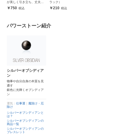
が美しく引き立ち、丈夫で
ラック）
安心
750
210
パワーストーン紹介
シルバーオブシディア
ン
物事や自分自身の本質を見
通す
銀色に光輝くオブシディア
ン
運気：
仕事運
｜
魔除け・厄
除け
シルバーオブシディアンと
は？
シルバーオブシディアンの
商品一覧
シルバーオブシディアンの
ブレスレット