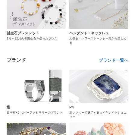
誕生石ブレスレット
ペンダント・ネックレス
1月～12月の各誕生石を使ったブレス
天然石・パワーストーンを一粒から楽しめ
る
ブランド
ブランド一覧へ
迅
P4
日本石×シルバーアクセサリーのブランド
深いブルーで魅了するカイヤナイトジュエ
リー