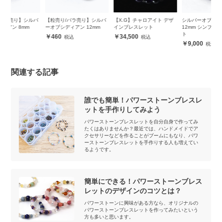
バ
【粒売り/バラ売り】シルバ
【X.G】チャロアイト デザ
シルバーオブシディアン
シ
ーオブシディアン 12mm
インブレスレット
12mm シンプルブレスレッ
1
ト
ト
460
34,500
9,000
関連する記事
誰でも簡単！パワーストーンブレスレ
ットを手作りしてみよう
パワーストーンブレスレットを自分自身で作ってみ
たくはありませんか？最近では、ハンドメイドでア
クセサリーなどを作ることがブームにもなり、パワ
ーストーンブレスレットを手作りする人も増えてい
るようです。
簡単にできる！パワーストーンブレス
レットのデザインのコツとは？
パワーストーンに興味がある方なら、オリジナルの
パワーストーンブレスレットを作ってみたいという
方も多いと思います。