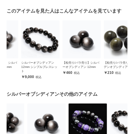
このアイテムを見た人はこんなアイテムを見ています
バ
シルバーオブシディアン
【粒売り/バラ売り】シルバ
【粒売り/バラ売り】ゴール
【
12mm シンプルブレスレッ
ーオブシディアン 12mm
デンオブシディアン 10mm
（
ト
460
210
9,000
シルバーオブシディアンその他のアイテム