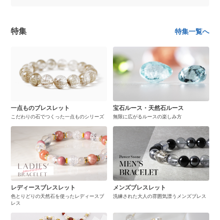
特集
特集一覧へ
一点ものブレスレット
宝石ルース・天然石ルース
こだわりの石でつくった一点ものシリーズ
無限に広がるルースの楽しみ方
レディースブレスレット
メンズブレスレット
色とりどりの天然石を使ったレディースブ
洗練された大人の雰囲気漂うメンズブレス
レス