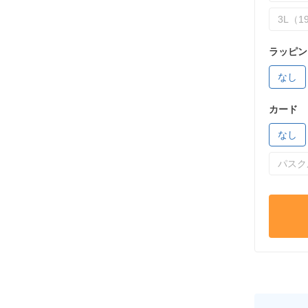
3L（19
ラッピン
なし
カード
なし
パスク