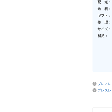
配 送：
送 料：
ギフト：
修 理：
サイズ：
補足：
ブレスレ
ブレスレ