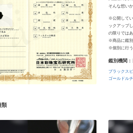
そんな想い
※公開して
ックアップ
の限りでは
※商品に鑑
※個別に行
鑑別機関：
ブラックス
ゴールドル
種類