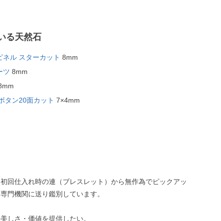
いる天然石
ピネル スターカット
8mm
ーツ
8mm
8mm
ボタン20面カット
7×4mm
、初回仕入れ時の連（ブレスレット）から無作為でピックアッ
、専門機関に送り鑑別しています。
の美しさ・価値を提供したい。