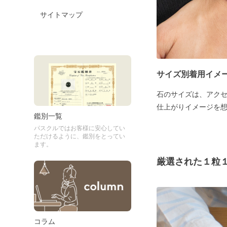
サイトマップ
サイズ別着用イメ
石のサイズは、アク
仕上がりイメージを
鑑別一覧
パスクルではお客様に安心してい
ただけるように、鑑別をとってい
ます。
厳選された１粒
コラム