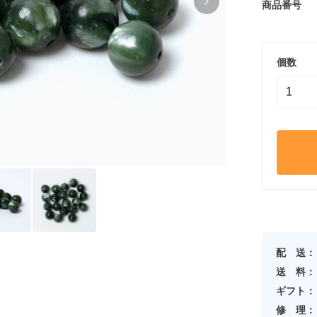
商品番号
個数
配 送：
送 料：
ギフト：
修 理：