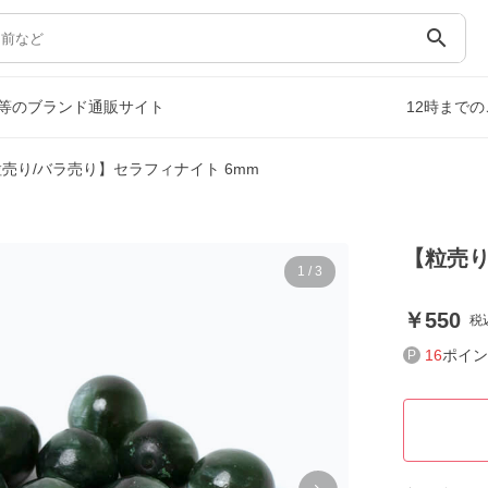
search
等のブランド通販サイト
12時まで
売り/バラ売り】セラフィナイト 6mm
【粒売り
1
/
3
550
税
16
ポイン