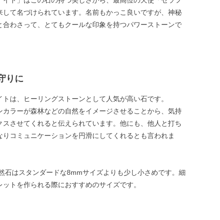
ナイト」はこの石の持つ美しさから、最高位の天使「セラフ
来して名づけられています。名前もかっこ良いですが、神秘
と合わさって、とてもクールな印象を持つパワーストーンで
守りに
イトは、ヒーリングストーンとして人気が高い石です。
ンカラーが森林などの自然をイメージさせることから、気持
クスさせてくれると伝えられています。他にも、他人と打ち
なりコミュニケーションを円滑にしてくれるとも言われま
天然石はスタンダードな8mmサイズよりも少し小さめです。細
レットを作られる際におすすめのサイズです。