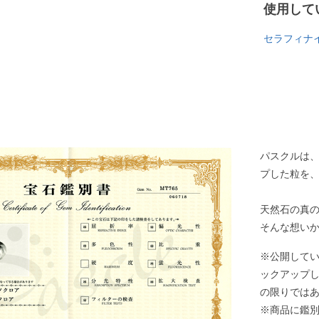
使用して
セラフィナ
パスクルは
プした粒を
天然石の真
そんな想い
※公開して
ックアップ
の限りでは
※商品に鑑