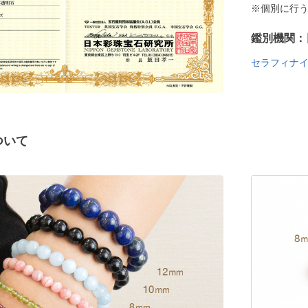
※個別に行
鑑別機関：
セラフィナ
ついて