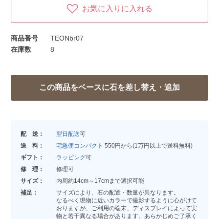
お気に入りに入れる
商品番号
TEONbr07
在庫数
8
配 送：
翌日配送
可
送 料：
宅急便コンパクト
550円から(1万円以上で送料無料)
ギフト：
ラッピング
可
修 理：
修理可
サイズ：
内周約14cm～17cmまで選択可能
補足：
サイズにより、石の配置・数量が異なります。
なるべく現物に近いカラーで撮影するように心がけて
おりますが、ご利用の端末、ディスプレイによって実
物と若干異なる場合があります。あらかじめご了承く