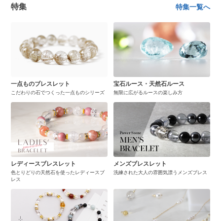
特集
特集一覧へ
一点ものブレスレット
宝石ルース・天然石ルース
こだわりの石でつくった一点ものシリーズ
無限に広がるルースの楽しみ方
レディースブレスレット
メンズブレスレット
色とりどりの天然石を使ったレディースブ
洗練された大人の雰囲気漂うメンズブレス
レス