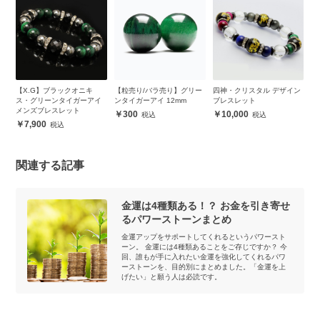
コナ
【X.G】ブラックオニキ
【粒売り/バラ売り】グリー
四神・クリスタル デザイン
ル
ト
ス・グリーンタイガーアイ
ンタイガーアイ 12mm
ブレスレット
ア
メンズブレスレット
300
10,000
7,900
関連する記事
金運は4種類ある！？ お金を引き寄せ
るパワーストーンまとめ
金運アップをサポートしてくれるというパワースト
ーン。 金運には4種類あることをご存じですか？ 今
回、誰もが手に入れたい金運を強化してくれるパワ
ーストーンを、目的別にまとめました。「金運を上
げたい」と願う人は必読です。