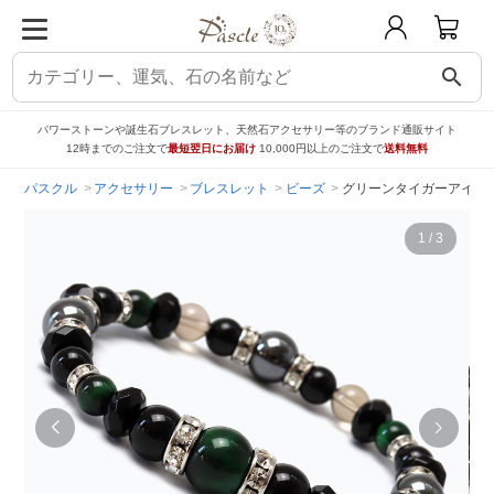
search
パワーストーンや誕生石ブレスレット、天然石アクセサリー等のブランド通販サイト
12時までのご注文で
最短翌日にお届け
10,000円以上のご注文で
送料無料
パスクル
アクセサリー
ブレスレット
ビーズ
グリーンタイガーアイ・
1
/
3