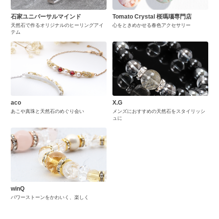
石家ユニバーサルマインド
Tomato Crystal 桜瑪瑙専門店
天然石で作るオリジナルのヒーリングアイ
心をときめかせる春色アクセサリー
テム
aco
X.G
あこや真珠と天然石のめぐり会い
メンズにおすすめの天然石をスタイリッシ
ュに
winQ
パワーストーンをかわいく、楽しく