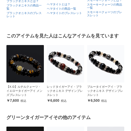
スモーキークォーツとは？
ブラックオニキスとは？
ヘマタイトとは？
スモーキークォーツの商品
ブラックオニキスの商品一
一覧
商
覧
ヘマタイトの商品一覧
スモーキークォーツのブレ
ブラックオニキスのブレス
ヘマタイトのブレスレット
スレット
ブ
レット
このアイテムを見た人はこんなアイテムを見ています
ブ
【X.G】ルチルクォーツ・
レッドタイガーアイ・ブラ
ブルータイガーアイ・ブラ
【
ブ
イエロータイガーアイ メン
ックオニキス デザインブレ
ックオニキス デザインブレ
ス
ズブレスレット
スレット
スレット
メ
7,600
6,600
6,500
グリーンタイガーアイその他のアイテム