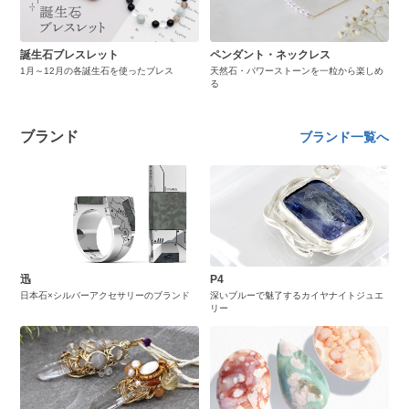
誕生石ブレスレット
ペンダント・ネックレス
1月～12月の各誕生石を使ったブレス
天然石・パワーストーンを一粒から楽しめ
る
ブランド
ブランド一覧へ
迅
P4
日本石×シルバーアクセサリーのブランド
深いブルーで魅了するカイヤナイトジュエ
リー