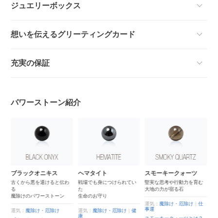
ジュエリーボックス
想いを伝えるグリーティングカード
充実の保証
パワーストーン紹介
イ
ブラックオニキス
ヘマタイト
スモーキークォーツ
ル
古くから悪を退けると伝わ
戦場でも身につけられてい
堅実な思考や行動力を育む
る
た
大地の力が宿る石
イ
魔除けのパワーストーン
生命のお守り
運気：
魔除け・厄除け
｜
仕
事運
運気：
魔除け・厄除け
運気：
魔除け・厄除け
｜
健
康