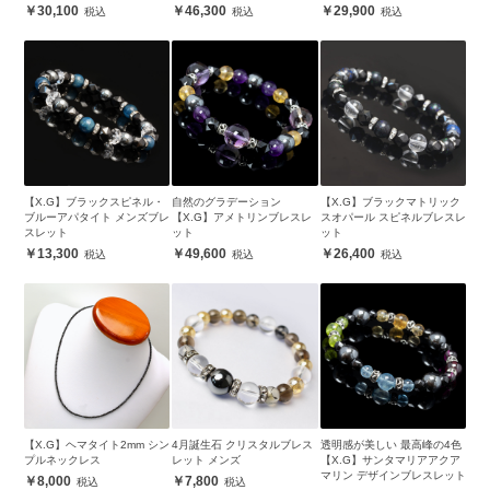
30,100
46,300
29,900
【X.G】ブラックスピネル・
自然のグラデーション
【X.G】ブラックマトリック
ブルーアパタイト メンズブレ
【X.G】アメトリンブレスレ
スオパール スピネルブレスレ
スレット
ット
ット
13,300
49,600
26,400
【X.G】ヘマタイト2mm シン
4月誕生石 クリスタルブレス
透明感が美しい 最高峰の4色
プルネックレス
レット メンズ
【X.G】サンタマリアアクア
マリン デザインブレスレット
8,000
7,800