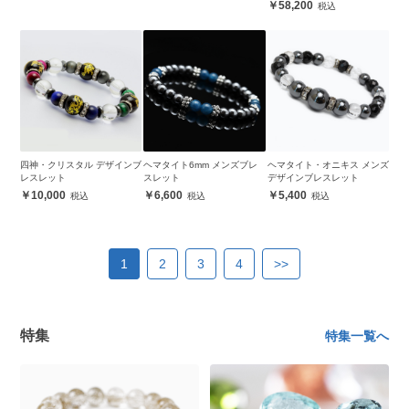
58,200
四神・クリスタル デザインブ
ヘマタイト6mm メンズブレ
ヘマタイト・オニキス メンズ
レスレット
スレット
デザインブレスレット
10,000
6,600
5,400
1
2
3
4
>>
特集
特集一覧へ