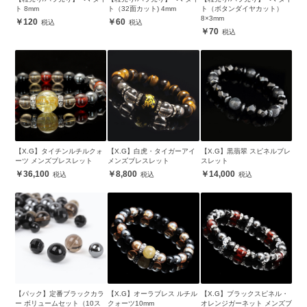
ト 8mm
ト（32面カット) 4mm
ト（ボタンダイヤカット）
8×3mm
120
60
70
【X.G】タイチンルチルクォ
【X.G】白虎・タイガーアイ
【X.G】黒翡翠 スピネルブレ
ーツ メンズブレスレット
メンズブレスレット
スレット
36,100
8,800
14,000
【パック】定番ブラックカラ
【X.G】オーラブレス ルチル
【X.G】ブラックスピネル・
ー ボリュームセット（10ス
クォーツ10mm
オレンジガーネット メンズブ