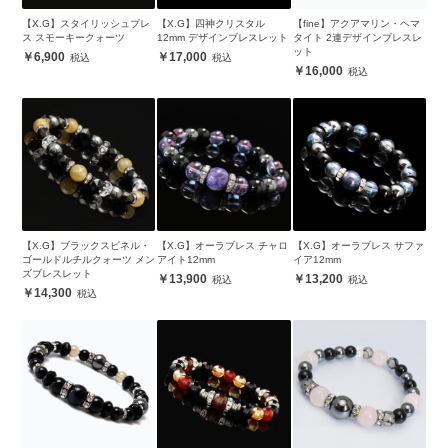
【X.G】スタイリッシュブレ
【X.G】四神クリスタル
【fine】アクアマリン・ヘマ
ス スモーキークォーツ
12mm デザインブレスレット
タイト 2連デザインブレスレ
ット
6,900
17,000
16,000
【X.G】ブラックスピネル・
【X.G】オーラブレス チャロ
【X.G】オーラブレス サファ
ゴールドルチルクォーツ メン
アイト12mm
イア12mm
ズブレスレット
13,900
13,200
14,300