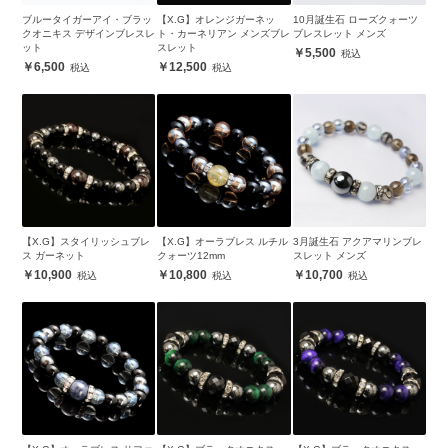
ブルータイガーアイ・ブラッ
【X.G】オレンジガーネッ
10月誕生石 ローズクォーツ
クオニキス デザインブレスレ
ト・カーネリアン メンズブレ
ブレスレット メンズ
ット
スレット
5,500
6,500
12,500
【X.G】スタイリッシュブレ
【X.G】オーラブレス ルチル
3月誕生石 アクアマリンブレ
ス ガーネット
クォーツ12mm
スレット メンズ
10,900
10,800
10,700