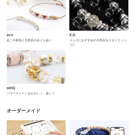
aco
X.G
あこや真珠と天然石のめぐり会い
メンズにおすすめの天然石をスタイリッシ
ュに
winQ
パワーストーンをかわいく、楽しく
オーダーメイド