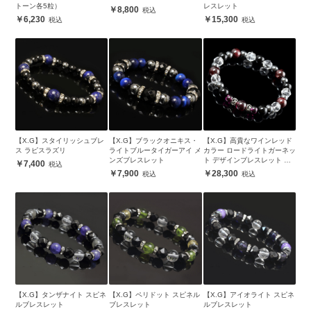
トーン各5粒）
レスレット
8,800
6,230
15,300
【X.G】スタイリッシュブレ
【X.G】ブラックオニキス・
【X.G】高貴なワインレッド
ス ラピスラズリ
ライトブルータイガーアイ メ
カラー ロードライトガーネッ
ンズブレスレット
ト デザインブレスレット メ
7,400
ンズ
7,900
28,300
【X.G】タンザナイト スピネ
【X.G】ペリドット スピネル
【X.G】アイオライト スピネ
ルブレスレット
ブレスレット
ルブレスレット