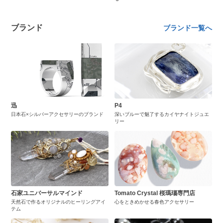
ブランド
ブランド一覧へ
迅
P4
日本石×シルバーアクセサリーのブランド
深いブルーで魅了するカイヤナイトジュエ
リー
石家ユニバーサルマインド
Tomato Crystal 桜瑪瑙専門店
天然石で作るオリジナルのヒーリングアイ
心をときめかせる春色アクセサリー
テム