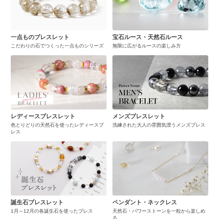
一点ものブレスレット
宝石ルース・天然石ルース
こだわりの石でつくった一点ものシリーズ
無限に広がるルースの楽しみ方
レディースブレスレット
メンズブレスレット
色とりどりの天然石を使ったレディースブ
洗練された大人の雰囲気漂うメンズブレス
レス
誕生石ブレスレット
ペンダント・ネックレス
1月～12月の各誕生石を使ったブレス
天然石・パワーストーンを一粒から楽しめ
る