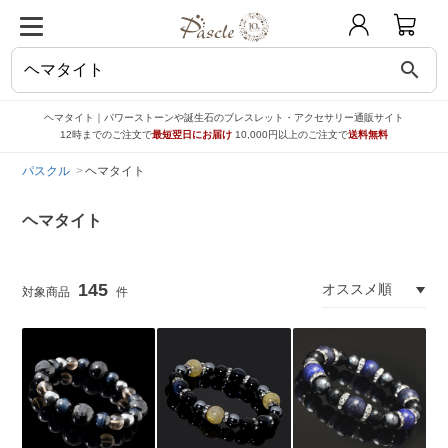
search
ヘマタイト｜パワーストーンや誕生石のブレスレット・アクセサリー通販サイト
12時までのご注文で
最短翌日にお届け
10,000円以上のご注文で
送料無料
パスクル
ヘマタイト
ヘマタイト
145