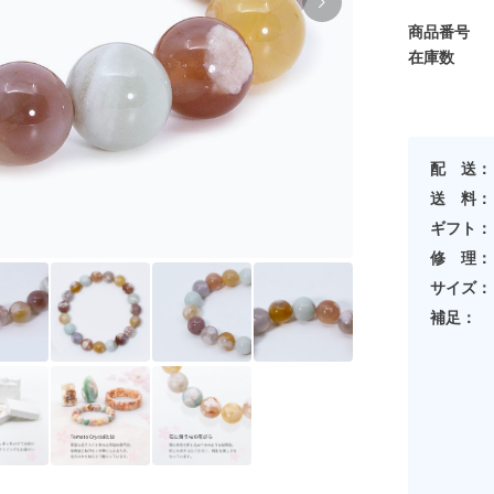
商品番号
在庫数
配 送：
送 料：
ギフト：
修 理：
サイズ：
補足：