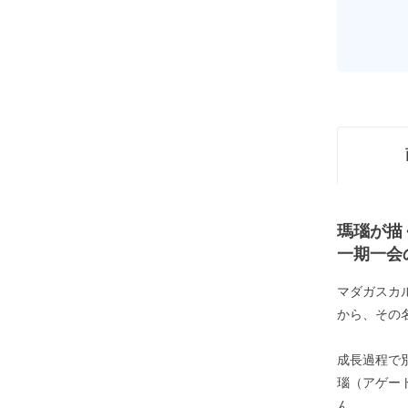
瑪瑙が描
一期一会
マダガスカ
から、その
成長過程で
瑙（アゲー
ん。