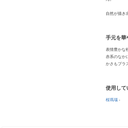
自然が描き
手元を華
表情豊かな
赤系のなか
かさもプラ
使用して
桜瑪瑙
-