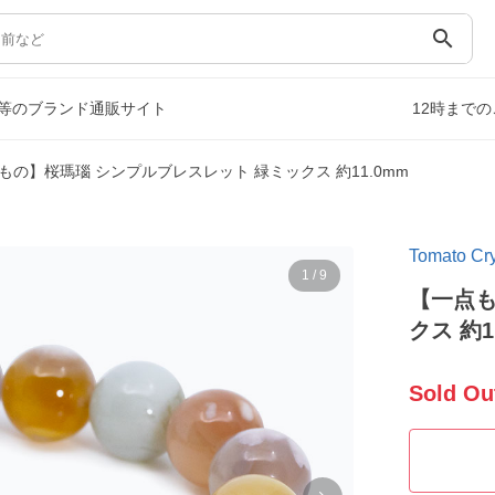
search
等のブランド通販サイト
12時まで
もの】桜瑪瑙 シンプルブレスレット 緑ミックス 約11.0mm
Tomato 
1
/
9
【一点も
クス 約1
Sold Ou