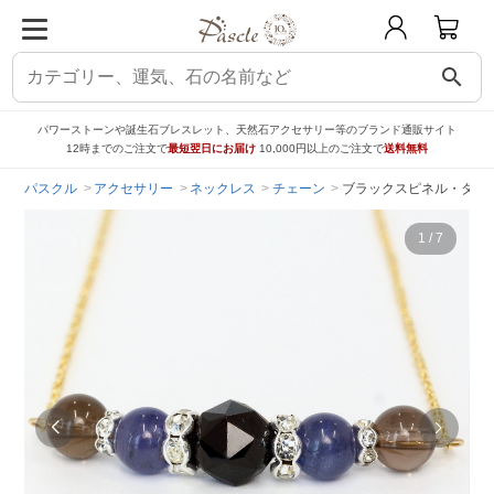
search
パワーストーンや誕生石ブレスレット、天然石アクセサリー等のブランド通販サイト
12時までのご注文で
最短翌日にお届け
10,000円以上のご注文で
送料無料
パスクル
アクセサリー
ネックレス
チェーン
ブラックスピネル・タンザ
1
/
7