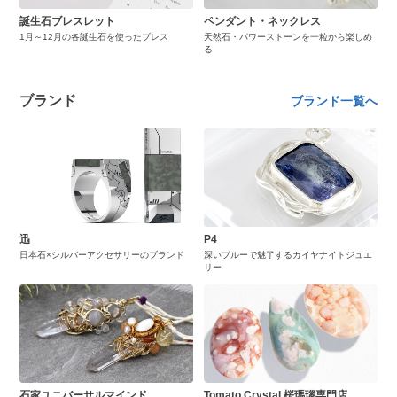
誕生石ブレスレット
ペンダント・ネックレス
1月～12月の各誕生石を使ったブレス
天然石・パワーストーンを一粒から楽しめ
る
ブランド
ブランド一覧へ
迅
P4
日本石×シルバーアクセサリーのブランド
深いブルーで魅了するカイヤナイトジュエ
リー
石家ユニバーサルマインド
Tomato Crystal 桜瑪瑙専門店