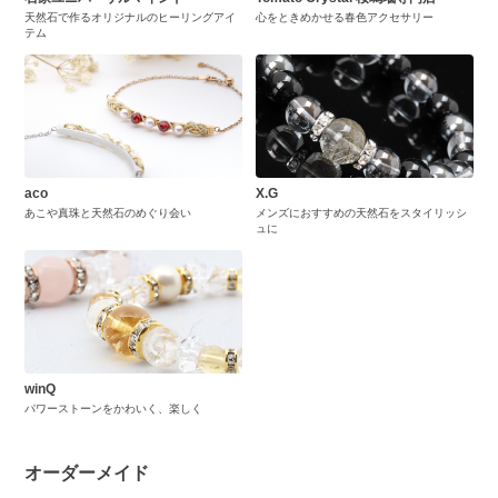
天然石で作るオリジナルのヒーリングアイ
心をときめかせる春色アクセサリー
テム
aco
X.G
あこや真珠と天然石のめぐり会い
メンズにおすすめの天然石をスタイリッシ
ュに
winQ
パワーストーンをかわいく、楽しく
オーダーメイド