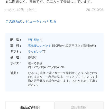
石は問題なく、素敵です。気に入って毎日つけています。
山さん 40代 （女性）
2017/10/03
この商品のレビューをもっと見る
配 送：
翌日配送
可
送 料：
宅急便コンパクト
550円から(1万円以上で送料無料)
ギフト：
ラッピング
可
修 理：
修理可
サイズ：
選べる長さ
約35cm／約40cm／約45cm
補足：
なるべく現物に近いカラーで撮影するように心がけて
おりますが、ご利用の端末、ディスプレイによって実
物と若干異なる場合があります。あらかじめご了承く
ださい。
商品の説明
詳細情報