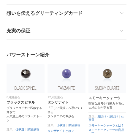
想いを伝えるグリーティングカード
充実の保証
パワーストーン紹介
8月誕生石
12月誕生石
スモーキークォーツ
ブラックスピネル
タンザナイト
堅実な思考や行動力を育む
大地の力が宿る石
ブラックダイヤに匹敵する
「正しい選択」へ導いてく
輝きで
れる
人気急上昇のパワーストー
タンザニアの希少石
運気：
魔除け・厄除け
｜
仕
事運
ン
運気：
仕事運
｜
願望成就
スモーキークォーツとは？
運気：
仕事運
｜
願望成就
スモーキークォーツの商品
タンザナイトとは？