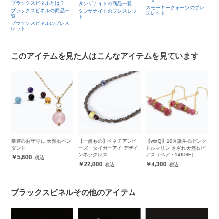
一覧
ブラックスピネルとは？
タンザナイトの商品一覧
スモーキークォーツのブレ
ブラックスピネルの商品一
タンザナイトのブレスレッ
スレット
覧
ト
ブラックスピネルのブレス
レット
このアイテムを見た人はこんなアイテムを見ています
パー
幸運のお守りに 天然石ペン
【一点もの】ベネチアンビ
【winQ】10月誕生石ピンク
タ
ダント
ーズ・タイガーアイ デザイ
トルマリン さざれ天然石ピ
ンネックレス
アス（ペア・14KGF）
5,600
22,000
4,300
ブラックスピネルその他のアイテム