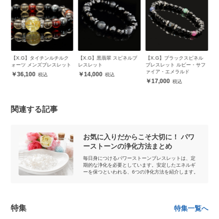
コナ
【X.G】タイチンルチルク
【X.G】黒翡翠 スピネルブ
【X.G】ブラックスピネル
【
ト
ォーツ メンズブレスレット
レスレット
ブレスレット ルビー・サフ
ル
ァイア・エメラルド
ツ
36,100
14,000
17,000
関連する記事
お気に入りだからこそ大切に！ パワ
ーストーンの浄化方法まとめ
毎日身につけるパワーストーンブレスレットは、定
期的な浄化を必要としています。安定したエネルギ
ーを保つといわれる、6つの浄化方法を紹介します。
特集
特集一覧へ