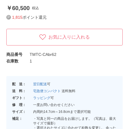
60,500
税込
1,815
ポイント還元
お気に入りに入れる
商品番号
TMTC-CAbr62
在庫数
1
配 送：
翌日配送
可
送 料：
宅急便コンパクト
送料無料
ギフト：
ラッピング
可
修 理：
一度お問い合わせください
サイズ：
内周約14.7cm～16.8cmまで選択可能
補足：
・写真と同一の商品をお届けします。（写真は、最大
サイズで撮影）
・選択されたサイズに合わせて粒数を変更し、余った