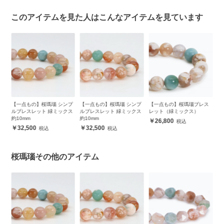
このアイテムを見た人はこんなアイテムを見ています
プ
【一点もの】桜瑪瑙 シンプ
【一点もの】桜瑪瑙ブレス
【一点もの】桜瑪瑙 シンプ
【
ス
ルブレスレット 緑ミックス
レット（緑ミックス）
ルブレスレット 緑ミックス
ル
約10mm
約10mm
26,800
32,500
32,500
桜瑪瑙その他のアイテム