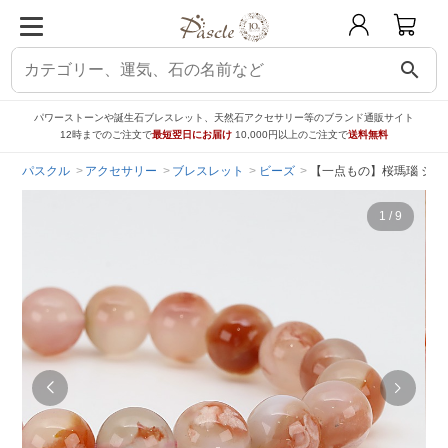
search
パワーストーンや誕生石ブレスレット、天然石アクセサリー等のブランド通販サイト
12時までのご注文で
最短翌日にお届け
10,000円以上のご注文で
送料無料
パスクル
アクセサリー
ブレスレット
ビーズ
【一点もの】桜瑪瑙 シンプ
1
/
9