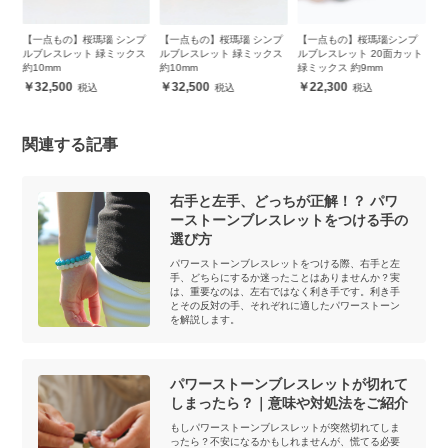
プ
【一点もの】桜瑪瑙 シンプ
【一点もの】桜瑪瑙シンプ
【一点もの】桜瑪瑙 ペンダ
【
ス
ルブレスレット 緑ミックス
ルブレスレット 20面カット
ントトップ 立体彫刻 九尾狐
ン
約10mm
緑ミックス 約9mm
11,500
32,500
22,300
関連する記事
右手と左手、どっちが正解！？ パワ
ーストーンブレスレットをつける手の
選び方
パワーストーンブレスレットをつける際、右手と左
手、どちらにするか迷ったことはありませんか？実
は、重要なのは、左右ではなく利き手です。利き手
とその反対の手、それぞれに適したパワーストーン
を解説します。
パワーストーンブレスレットが切れて
しまったら？｜意味や対処法をご紹介
もしパワーストーンブレスレットが突然切れてしま
ったら？不安になるかもしれませんが、慌てる必要