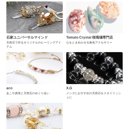
石家ユニバーサルマインド
Tomato Crystal 桜瑪瑙専門店
天然石で作るオリジナルのヒーリングアイ
心をときめかせる春色アクセサリー
テム
aco
X.G
あこや真珠と天然石のめぐり会い
メンズにおすすめの天然石をスタイリッシ
ュに