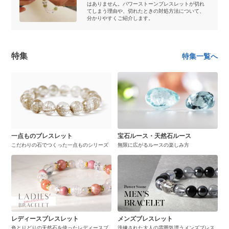
はありません。パワーストーンブレスレットが切れ
てしまう理由や、切れたときの対処方法について、
分かりやすくご紹介します。
特集
特集一覧へ
一点ものブレスレット
宝石ルース・天然石ルース
こだわりの石でつくった一点ものシリーズ
無限に広がるルースの楽しみ方
レディースブレスレット
メンズブレスレット
色とりどりの天然石を使ったレディースブ
洗練された大人の雰囲気漂うメンズブレス