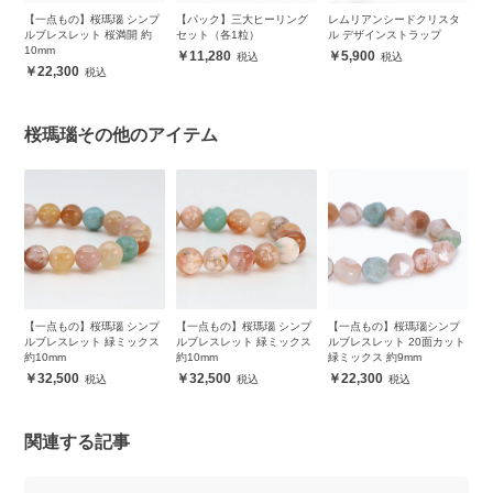
彫
【一点もの】桜瑪瑙 シンプ
【パック】三大ヒーリング
レムリアンシードクリスタ
【
ルブレスレット 桜満開 約
セット（各1粒）
ル デザインストラップ
10mm
11,280
5,900
22,300
桜瑪瑙その他のアイテム
プ
【一点もの】桜瑪瑙 シンプ
【一点もの】桜瑪瑙 シンプ
【一点もの】桜瑪瑙シンプ
【
ス
ルブレスレット 緑ミックス
ルブレスレット 緑ミックス
ルブレスレット 20面カット
ン
約10mm
約10mm
緑ミックス 約9mm
32,500
32,500
22,300
関連する記事