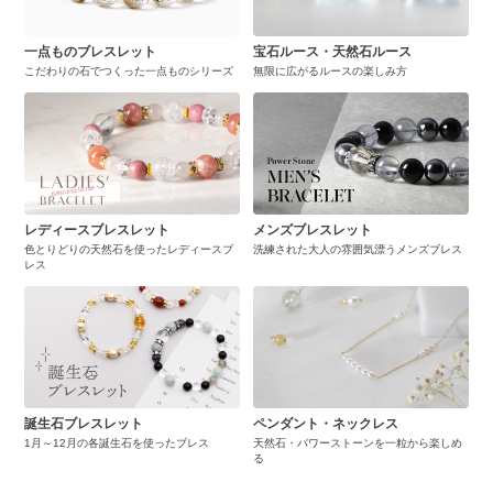
一点ものブレスレット
宝石ルース・天然石ルース
こだわりの石でつくった一点ものシリーズ
無限に広がるルースの楽しみ方
レディースブレスレット
メンズブレスレット
色とりどりの天然石を使ったレディースブ
洗練された大人の雰囲気漂うメンズブレス
レス
誕生石ブレスレット
ペンダント・ネックレス
1月～12月の各誕生石を使ったブレス
天然石・パワーストーンを一粒から楽しめ
る