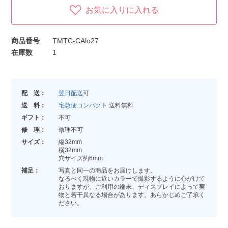
お気に入りに入れる
商品番号
TMTC-CAlo27
在庫数
1
配 送：
翌日配送
可
送 料：
宅急便コンパクト
送料無料
ギフト：
不可
修 理：
修理不可
サイズ：
縦32mm
横32mm
穴サイズ約6mm
補足：
写真と同一の商品をお届けします。
なるべく現物に近いカラーで撮影するように心がけて
おりますが、ご利用の端末、ディスプレイによって実
物と若干異なる場合があります。あらかじめご了承く
ださい。