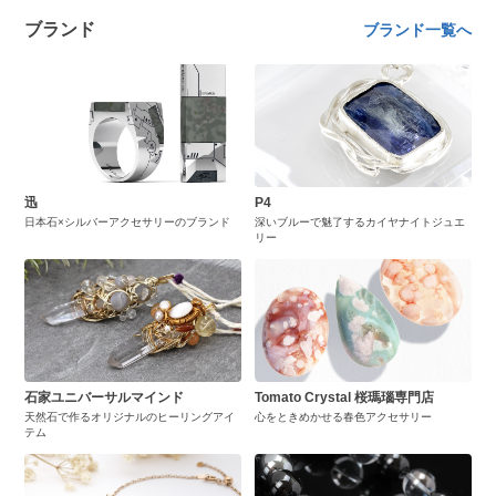
ブランド
ブランド一覧へ
迅
P4
日本石×シルバーアクセサリーのブランド
深いブルーで魅了するカイヤナイトジュエ
リー
石家ユニバーサルマインド
Tomato Crystal 桜瑪瑙専門店
天然石で作るオリジナルのヒーリングアイ
心をときめかせる春色アクセサリー
テム