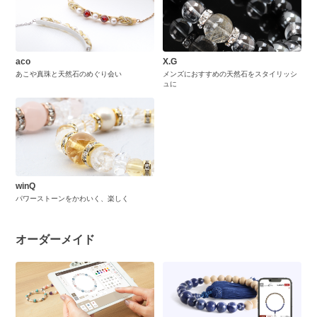
aco
X.G
あこや真珠と天然石のめぐり会い
メンズにおすすめの天然石をスタイリッシ
ュに
winQ
パワーストーンをかわいく、楽しく
オーダーメイド