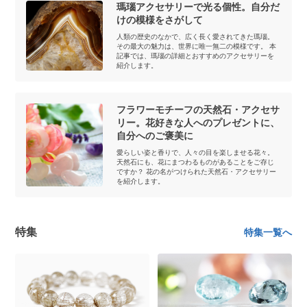
瑪瑙アクセサリーで光る個性。自分だ
けの模様をさがして
人類の歴史のなかで、広く長く愛されてきた瑪瑙。
その最大の魅力は、世界に唯一無二の模様です。 本
記事では、瑪瑙の詳細とおすすめのアクセサリーを
紹介します。
フラワーモチーフの天然石・アクセサ
リー。花好きな人へのプレゼントに、
自分へのご褒美に
愛らしい姿と香りで、人々の目を楽しませる花々。
天然石にも、花にまつわるものがあることをご存じ
ですか？ 花の名がつけられた天然石・アクセサリー
を紹介します。
特集
特集一覧へ