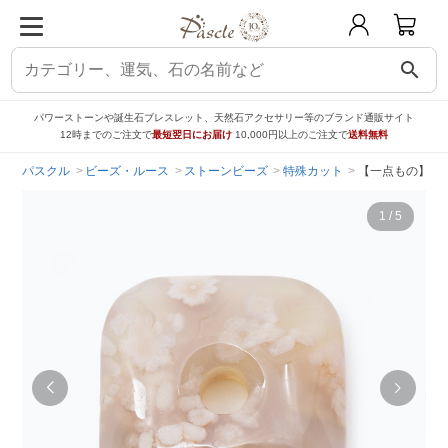
search
パワーストーンや誕生石ブレスレット、天然石アクセサリー等のブランド通販サイト
12時までのご注文で
最短翌日にお届け
10,000円以上のご注文で
送料無料
パスクル
ビーズ・ルース
ストーンビーズ
特殊カット
【一点もの】桜
1
/
5