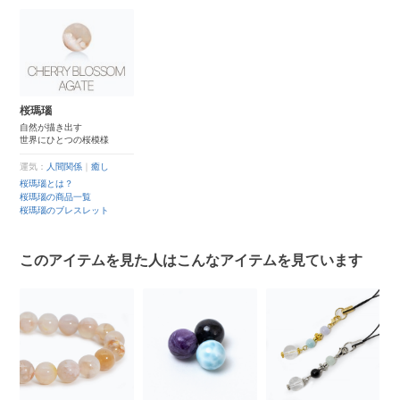
桜瑪瑙
自然が描き出す
世界にひとつの桜模様
運気：
人間関係
｜
癒し
桜瑪瑙とは？
桜瑪瑙の商品一覧
桜瑪瑙のブレスレット
このアイテムを見た人はこんなアイテムを見ています