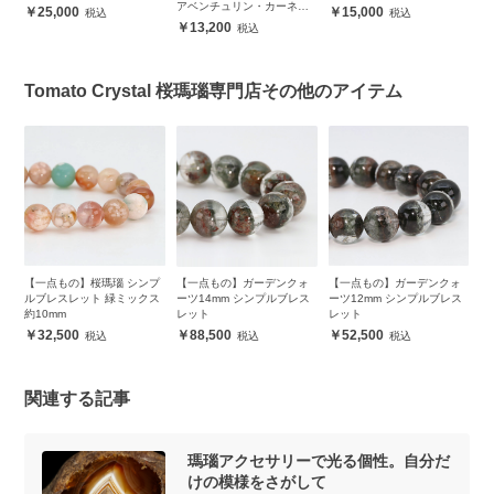
アベンチュリン・カーネリ
25,000
15,000
アン｜天使からのメッセー
13,200
ジ
Tomato Crystal 桜瑪瑙専門店その他のアイテム
プ
【一点もの】桜瑪瑙 シンプ
【一点もの】ガーデンクォ
【一点もの】ガーデンクォ
【
ス
ルブレスレット 緑ミックス
ーツ14mm シンプルブレス
ーツ12mm シンプルブレス
ー
約10mm
レット
レット
レ
32,500
88,500
52,500
関連する記事
瑪瑙アクセサリーで光る個性。自分だ
けの模様をさがして