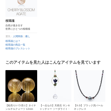
桜瑪瑙
自然が描き出す
世界にひとつの桜模様
運気：
人間関係
｜
癒し
桜瑪瑙とは？
桜瑪瑙の商品一覧
桜瑪瑙のブレスレット
このアイテムを見た人はこんなアイテムを見ています
ー
【粒売り/バラ売り】タイチ
【一点もの】天然石 サンキ
【X.G】ブラック貝パール
桜
ンルチルクォーツ 12mm
ャッチャー ソーダライト・
ネックレス
ト