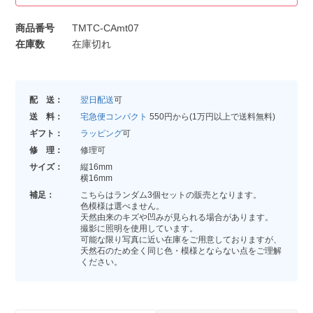
商品番号
TMTC-CAmt07
在庫数
在庫切れ
配 送：
翌日配送
可
送 料：
宅急便コンパクト
550円から(1万円以上で送料無料)
ギフト：
ラッピング
可
修 理：
修理可
サイズ：
縦16mm
横16mm
補足：
こちらはランダム3個セットの販売となります。
色模様は選べません。
天然由来のキズや凹みが見られる場合があります。
撮影に照明を使用しています。
可能な限り写真に近い在庫をご用意しておりますが、
天然石のため全く同じ色・模様とならない点をご理解
ください。