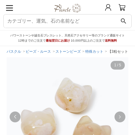
search
パワーストーンや誕生石ブレスレット、天然石アクセサリー等のブランド通販サイト
12時までのご注文で
最短翌日にお届け
10,000円以上のご注文で
送料無料
パスクル
ビーズ・ルース
ストーンビーズ
特殊カット
【3粒セット】桜
1
/
5