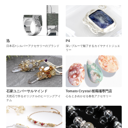
迅
P4
日本石×シルバーアクセサリーのブランド
深いブルーで魅了するカイヤナイトジュエ
リー
石家ユニバーサルマインド
Tomato Crystal 桜瑪瑙専門店
天然石で作るオリジナルのヒーリングアイ
心をときめかせる春色アクセサリー
テム