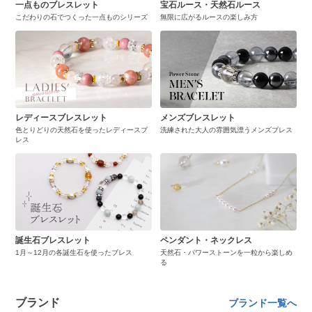
一点ものブレスレット
宝石ルース・天然石ルース
こだわりの石でつくった一点ものシリーズ
無限に広がるルースの楽しみ方
レディースブレスレット
メンズブレスレット
色とりどりの天然石を使ったレディースブ
洗練された大人の雰囲気漂うメンズブレス
レス
誕生石ブレスレット
ペンダント・ネックレス
1月～12月の各誕生石を使ったブレス
天然石・パワーストーンを一粒から楽しめ
る
ブランド
ブランド一覧へ