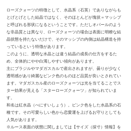
ローズクォーツの特徴として、水晶系（石英）でありながらも
とげとげとした結晶ではなく、そのほとんどが塊状＝マッシブ
と呼ばれる形状になるということです。ただしオパールのよう
な非晶質とは異なり、ローズクォーツの場合は表面に明瞭な結
晶状態を持たないだけで、そのマッシブの内側は結晶構造を持
っているという特徴があります。
このように、透明な水晶とは違う結晶の成長の仕方をするた
め、全体的にやや白濁しやすい傾向があります。
主にブラジルやマダガスカルで産出されますが、曇りが少なく
透明感があり綺麗なピンク色のものほど品質が良いとされてい
ます。マダガスカル産のローズクォーツは光を当てることでス
ター効果が見える「スターローズクォーツ」が知られていま
す。
和名は紅水晶（べにすいしょう）。ピンク色をした水晶系の石
種です。その可愛らしい色から恋愛運を上げるお守りとしても
人気があります。
※ルース表面の状態に関しましては【サイズ（採寸）情報】を