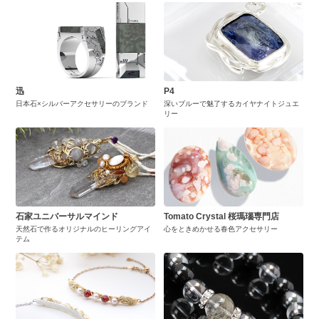
迅
P4
日本石×シルバーアクセサリーのブランド
深いブルーで魅了するカイヤナイトジュエ
リー
石家ユニバーサルマインド
Tomato Crystal 桜瑪瑙専門店
天然石で作るオリジナルのヒーリングアイ
心をときめかせる春色アクセサリー
テム