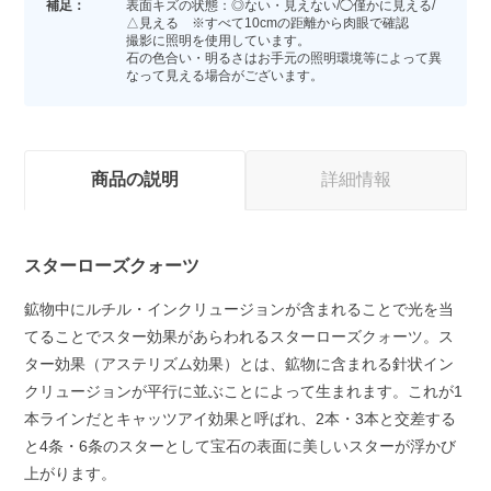
補足：
表面キズの状態：◎ない・見えない/◯僅かに見える/
△見える ※すべて10cmの距離から肉眼で確認
撮影に照明を使用しています。
石の色合い・明るさはお手元の照明環境等によって異
なって見える場合がございます。
商品の説明
詳細情報
スターローズクォーツ
鉱物中にルチル・インクリュージョンが含まれることで光を当
てることでスター効果があらわれるスターローズクォーツ。ス
ター効果（アステリズム効果）とは、鉱物に含まれる針状イン
クリュージョンが平行に並ぶことによって生まれます。これが1
本ラインだとキャッツアイ効果と呼ばれ、2本・3本と交差する
と4条・6条のスターとして宝石の表面に美しいスターが浮かび
上がります。