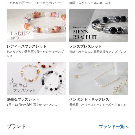
こだわりの石でつくった一点ものシリーズ
無限に広がるルースの楽しみ方
レディースブレスレット
メンズブレスレット
色とりどりの天然石を使ったレディースブ
洗練された大人の雰囲気漂うメンズブレス
レス
誕生石ブレスレット
ペンダント・ネックレス
1月～12月の各誕生石を使ったブレス
天然石・パワーストーンを一粒から楽しめ
る
ブランド
ブランド一覧へ