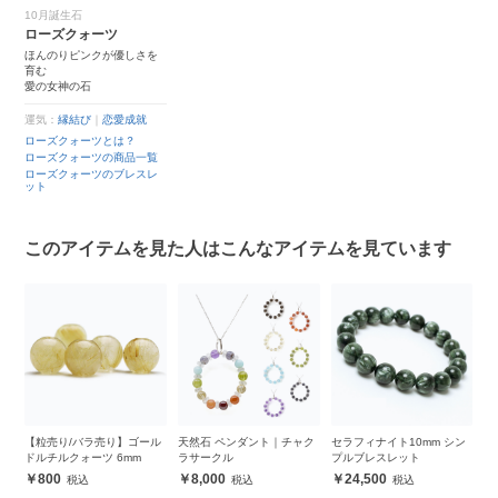
10月誕生石
ローズクォーツ
ほんのりピンクが優しさを
育む
愛の女神の石
運気：
縁結び
｜
恋愛成就
ローズクォーツとは？
ローズクォーツの商品一覧
ローズクォーツのブレスレ
ット
このアイテムを見た人はこんなアイテムを見ています
ズ
【粒売り/バラ売り】ゴール
天然石 ペンダント｜チャク
セラフィナイト10mm シン
【
ネ
ドルチルクォーツ 6mm
ラサークル
プルブレスレット
ッ
800
8,000
24,500