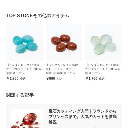
TOP STONEその他のアイテム
販
【ランダムセレクト1個販
【ランダムセレクト1個販
【ランダムセレクト1個販
【
m
売】アマゾナイト 10×8mm
売】レッドジャスパー
売】プレナイト 10×8mm前
売
前後 オーバル
10×8mm前後 オーバル
後 オーバル
前
1,760
990
1,760
関連する記事
宝石カッティング入門｜ラウンドから
プリンセスまで。人気のカットを徹底
解説