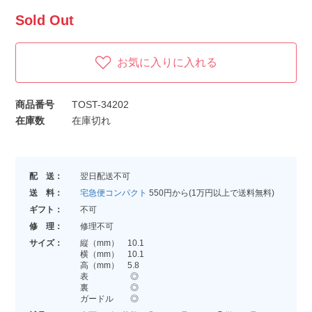
Sold Out
お気に入りに入れる
商品番号
TOST-34202
在庫数
在庫切れ
配 送：
翌日配送不可
送 料：
宅急便コンパクト
550円から(1万円以上で送料無料)
ギフト：
不可
修 理：
修理不可
サイズ：
縦（mm） 10.1
横（mm） 10.1
高（mm） 5.8
表 ◎
裏 ◎
ガードル ◎