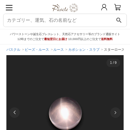
search
パワーストーンや誕生石ブレスレット、天然石アクセサリー等のブランド通販サイト
12時までのご注文で
最短翌日にお届け
10,000円以上のご注文で
送料無料
パスクル
ビーズ・ルース
ルース
カボション・スラブ
スターローズクォーツ
1
/
9