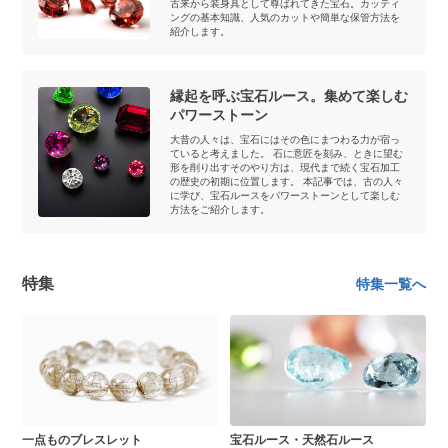
古来から装身具として尊ばれてきた宝石。カッティ
ングの基本知識、人気のカットや簡単な保管方法を
紹介します。
縁起を呼ぶ宝石ルース。集めて楽しむ
パワーストーン
大昔の人々は、宝石にはその色にまつわる力が宿っ
ていると考えました。 石に意匠を刻み、ときに望む
形を削り出すそのやり方は、現代まで続く宝石加工
の歴史の初期に位置します。 本記事では、古の人々
に学び、宝石ルースをパワーストーンとして楽しむ
方法をご紹介します。
特集
特集一覧へ
一点ものブレスレット
宝石ルース・天然石ルース