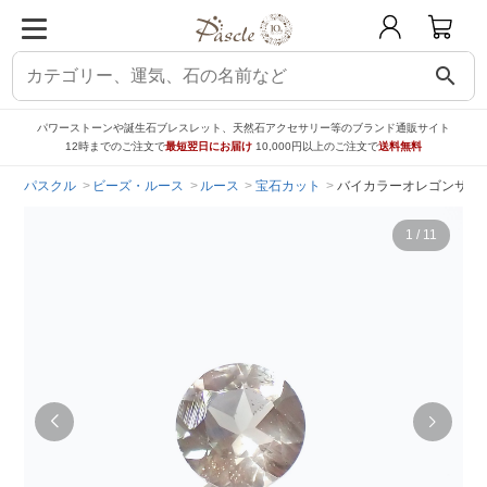
search
パワーストーンや誕生石ブレスレット、天然石アクセサリー等のブランド通販サイト
12時までのご注文で
最短翌日にお届け
10,000円以上のご注文で
送料無料
パスクル
ビーズ・ルース
ルース
宝石カット
バイカラーオレゴンサンスト
1
/
11