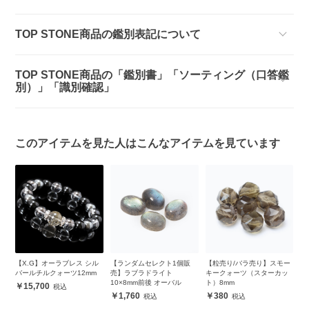
TOP STONE商品の鑑別表記について
TOP STONE商品の「鑑別書」「ソーティング（口答鑑
別）」「識別確認」
このアイテムを見た人はこんなアイテムを見ています
ド
【X.G】オーラブレス シル
【ランダムセレクト1個販
【粒売り/バラ売り】スモー
【
バールチルクォーツ12mm
売】ラブラドライト
キークォーツ（スターカッ
ト
10×8mm前後 オーバル
ト）8mm
15,700
1,760
380