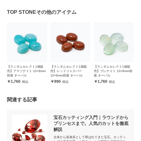
TOP STONEその他のアイテム
販
【ランダムセレクト1個販
【ランダムセレクト1個販
【ランダムセレクト1個販
【
m
売】アマゾナイト 10×8mm
売】レッドジャスパー
売】プレナイト 10×8mm前
売
前後 オーバル
10×8mm前後 オーバル
後 オーバル
前
1,760
990
1,760
関連する記事
宝石カッティング入門｜ラウンドから
プリンセスまで。人気のカットを徹底
解説
古来から装身具として尊ばれてきた宝石。カッティ