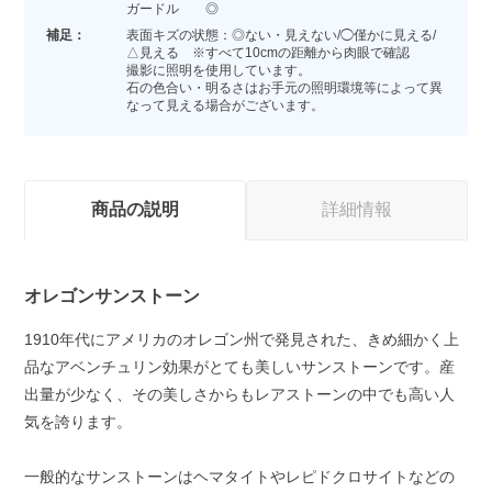
ガードル ◎
補足：
表面キズの状態：◎ない・見えない/◯僅かに見える/
△見える ※すべて10cmの距離から肉眼で確認
撮影に照明を使用しています。
石の色合い・明るさはお手元の照明環境等によって異
なって見える場合がございます。
商品の説明
詳細情報
オレゴンサンストーン
1910年代にアメリカのオレゴン州で発見された、きめ細かく上
品なアベンチュリン効果がとても美しいサンストーンです。産
出量が少なく、その美しさからもレアストーンの中でも高い人
気を誇ります。
一般的なサンストーンはヘマタイトやレピドクロサイトなどの