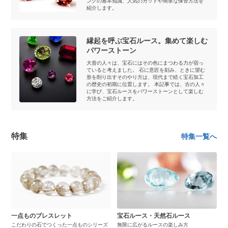
ングの基本知識、人気のカットや簡単な保管方法を
紹介します。
縁起を呼ぶ宝石ルース。集めて楽しむ
パワーストーン
大昔の人々は、宝石にはその色にまつわる力が宿っ
ていると考えました。 石に意匠を刻み、ときに望む
形を削り出すそのやり方は、現代まで続く宝石加工
の歴史の初期に位置します。 本記事では、古の人々
に学び、宝石ルースをパワーストーンとして楽しむ
方法をご紹介します。
特集
特集一覧へ
一点ものブレスレット
宝石ルース・天然石ルース
こだわりの石でつくった一点ものシリーズ
無限に広がるルースの楽しみ方