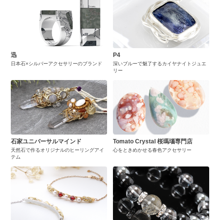
迅
P4
日本石×シルバーアクセサリーのブランド
深いブルーで魅了するカイヤナイトジュエ
リー
石家ユニバーサルマインド
Tomato Crystal 桜瑪瑙専門店
天然石で作るオリジナルのヒーリングアイ
心をときめかせる春色アクセサリー
テム