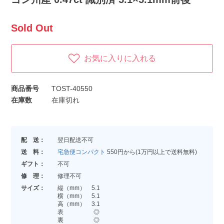
Sold Out
お気に入りに入れる
商品番号
TOST-40550
在庫数
在庫切れ
配 送：
翌日配送不可
送 料：
宅急便コンパクト
550円から(1万円以上で送料無料)
ギフト：
不可
修 理：
修理不可
サイズ：
縦（mm） 5.1
横（mm） 5.1
高（mm） 3.1
表 ◎
裏 ◎