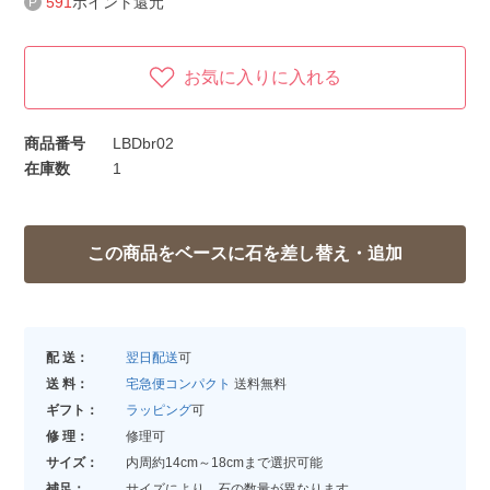
591
ポイント還元
お気に入りに入れる
商品番号
LBDbr02
在庫数
1
配 送：
翌日配送
可
送 料：
宅急便コンパクト
送料無料
ギフト：
ラッピング
可
修 理：
修理可
サイズ：
内周約14cm～18cmまで選択可能
補足：
サイズにより、石の数量が異なります。