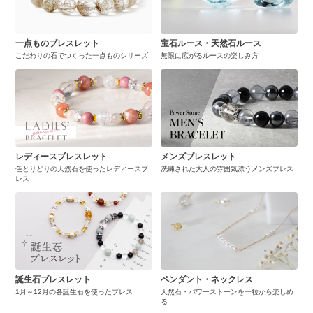
一点ものブレスレット
宝石ルース・天然石ルース
こだわりの石でつくった一点ものシリーズ
無限に広がるルースの楽しみ方
レディースブレスレット
メンズブレスレット
色とりどりの天然石を使ったレディースブ
洗練された大人の雰囲気漂うメンズブレス
レス
誕生石ブレスレット
ペンダント・ネックレス
1月～12月の各誕生石を使ったブレス
天然石・パワーストーンを一粒から楽しめ
る