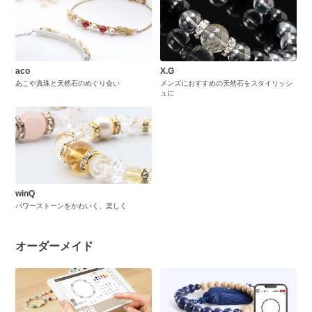
aco
X.G
あこや真珠と天然石のめぐり会い
メンズにおすすめの天然石をスタイリッシ
ュに
winQ
パワーストーンをかわいく、楽しく
オーダーメイド