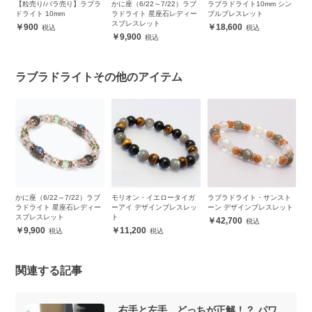
ブ
【粒売り/バラ売り】ラブラ
かに座（6/22～7/22）ラブ
ラブラドライト10mm シン
ラ
ルブ
ドライト 10mm
ラドライト 星座石レディー
プルブレスレット
ル
】
スブレスレット
900
18,600
9,900
ラブラドライトその他のアイテム
ブ
かに座（6/22～7/22）ラブ
モリオン・イエロータイガ
ラブラドライト・サンスト
ラ
ブ
ラドライト 星座石レディー
ーアイ デザインブレスレッ
ーン デザインブレスレット
ナ
スブレスレット
ト
ト
42,700
9,900
11,200
関連する記事
右手と左手、どっちが正解！？ パワ