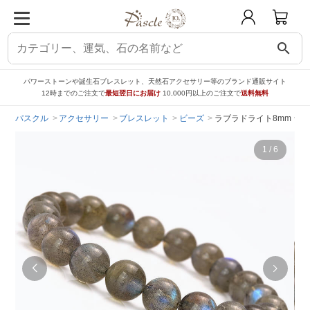
search
パワーストーンや誕生石ブレスレット、天然石アクセサリー等のブランド通販サイト
12時までのご注文で
最短翌日にお届け
10,000円以上のご注文で
送料無料
パスクル
アクセサリー
ブレスレット
ビーズ
ラブラドライト8mm シ
1
/
6