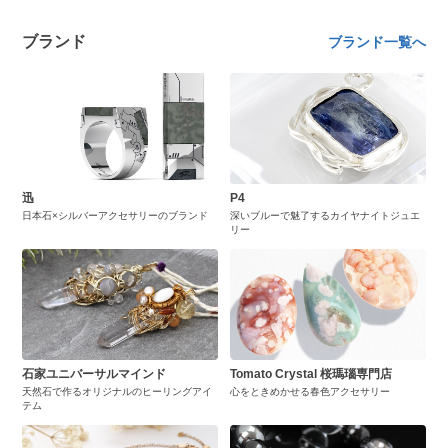
ブランド
ブランド一覧へ
迅
P4
日本石×シルバーアクセサリーのブランド
深いブルーで魅了するカイヤナイトジュエ
リー
石家ユニバーサルマインド
Tomato Crystal 桜瑪瑙専門店
天然石で作るオリジナルのヒーリングアイ
心をときめかせる春色アクセサリー
テム