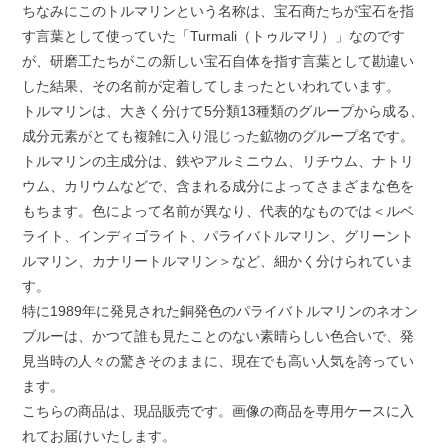
ちなみにこのトルマリンという名称は、宝石商たちが宝石を指
す言葉として使っていた「Turmali（トゥルマリ）」なのです
が、研磨工たちがこの新しい宝石自体を指す言葉として勘違い
した結果、その名前が定着してしまったといわれています。
トルマリンは、大きく分けて5分類13種類のグループから成る、
成分元素がとても複雑に入り混じった鉱物のグループ名です。
トルマリンの主成分は、鉄やアルミニウム、リチウム、ナトリ
ウム、カリウムなどで、含まれる成分によってさまざまな色を
もちます。色によって名前が異なり、代表的なものでは＜ルベ
ライト、インディゴライト、パライバトルマリン、グリーント
ルマリン、カナリートルマリン＞など、細かく分けられていま
す。
特に1989年に発見された銅発色のパライバトルマリンのネオン
ブルーは、かつて誰も見たことのない素晴らしい色合いで、発
見当時の人々の驚きそのままに、現在でも高い人気を誇ってい
ます。
こちらの商品は、現品販売です。画像の商品を専用ケースに入
れてお届けいたします。