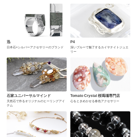
迅
P4
日本石×シルバーアクセサリーのブランド
深いブルーで魅了するカイヤナイトジュエ
リー
石家ユニバーサルマインド
Tomato Crystal 桜瑪瑙専門店
天然石で作るオリジナルのヒーリングアイ
心をときめかせる春色アクセサリー
テム