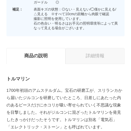
ガードル ◎
補足：
表面キズの状態：◎ない・見えない/◯僅かに見える/
△見える ※すべて10cmの距離から肉眼で確認
撮影に照明を使用しています。
石の色合い・明るさはお手元の照明環境等によって異
なって見える場合がございます。
商品の説明
詳細情報
トルマリン
1700年初頭のアムステルダム。宝石の研磨工が、スリランカか
ら届いたジルコンを研磨していたところ、日差しにあたった内
のあるピースだけにホコリが吸い寄せられていく不思議な現象
を目撃しました。それがジルコンに混ざったトルマリンを発見
したきっかけだったそうです。トルマリンは別名「電気石」
「エレクトリック・ストーン」とも呼ばれています。