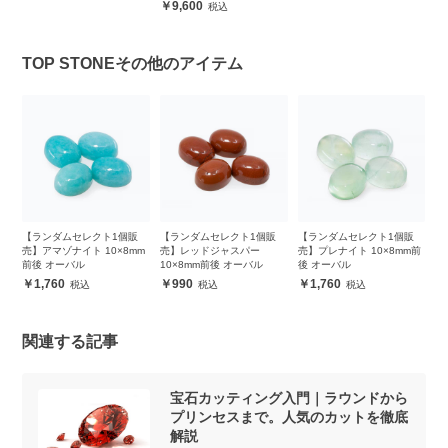
9,600
TOP STONEその他のアイテム
販
【ランダムセレクト1個販
【ランダムセレクト1個販
【ランダムセレクト1個販
【
m
売】アマゾナイト 10×8mm
売】レッドジャスパー
売】プレナイト 10×8mm前
売
前後 オーバル
10×8mm前後 オーバル
後 オーバル
前
1,760
990
1,760
関連する記事
宝石カッティング入門｜ラウンドから
プリンセスまで。人気のカットを徹底
解説