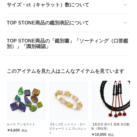
サイズ・ct（キャラット）数について
TOP STONE商品の鑑別表記について
TOP STONE商品の「鑑別書」「ソーティング（口答鑑
別）」「識別確認」
このアイテムを見た人はこんなアイテムを見ています
ルース アンモライト
【キッズ】シトリン・ロー
【真言宗 彩や】黒檀 本式数
【
ズクォーツ ミニブレスレッ
珠（男性用）
ブ
6,600
ト
10,000