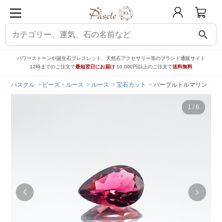
search
パワーストーンや誕生石ブレスレット、天然石アクセサリー等のブランド通販サイト
12時までのご注文で
最短翌日にお届け
10,000円以上のご注文で
送料無料
パスクル
ビーズ・ルース
ルース
宝石カット
パープルトルマリン（宝石名
1
/
6