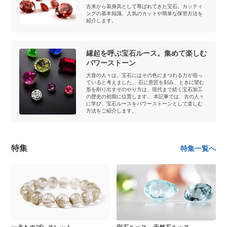
古来から装身具として尊ばれてきた宝石。カッティ
ングの基本知識、人気のカットや簡単な保管方法を
紹介します。
縁起を呼ぶ宝石ルース。集めて楽しむ
パワーストーン
大昔の人々は、宝石にはその色にまつわる力が宿っ
ていると考えました。 石に意匠を刻み、ときに望む
形を削り出すそのやり方は、現代まで続く宝石加工
の歴史の初期に位置します。 本記事では、古の人々
に学び、宝石ルースをパワーストーンとして楽しむ
方法をご紹介します。
特集
特集一覧へ