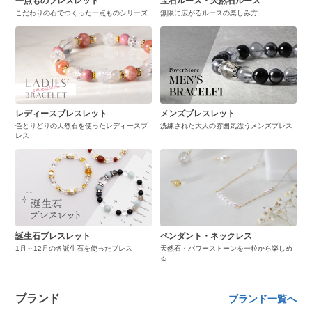
一点ものブレスレット
宝石ルース・天然石ルース
こだわりの石でつくった一点ものシリーズ
無限に広がるルースの楽しみ方
レディースブレスレット
メンズブレスレット
色とりどりの天然石を使ったレディースブ
洗練された大人の雰囲気漂うメンズブレス
レス
誕生石ブレスレット
ペンダント・ネックレス
1月～12月の各誕生石を使ったブレス
天然石・パワーストーンを一粒から楽しめ
る
ブランド
ブランド一覧へ