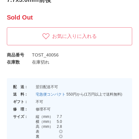
Sold Out
お気に入りに入れる
商品番号
TOST_40056
在庫数
在庫切れ
配 送：
翌日配送不可
送 料：
宅急便コンパクト
550円から(1万円以上で送料無料)
ギフト：
不可
修 理：
修理不可
サイズ：
縦（mm） 7.7
横（mm） 5.0
高（mm） 2.8
表 ◎
裏 ◎