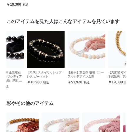
19,300
このアイテムを見た人はこんなアイテムを見ています
石
【X.G】スタイリッシュブ
【彩や】京念珠 珊瑚（コー
【真言宗 彩や】星月菩提珠
【
ア
レス ガーネット
ラル）デザイン念珠
本式数珠（男性用）
星
用
10,900
51,920
19,300
彩やその他のアイテム