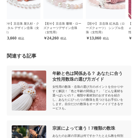
ク
【彩や】京念珠 珊瑚・ロー
【彩や】 京念珠 紅水晶（ロ
【彩や】紅水晶（ローズク
【
女
ズクォーツデザイン念珠
ーズクォーツ） シンプル念
ォーツ） シンプル念珠（女
ン
（女性用）
珠（女性用）
性用）【選べる念珠袋付
き】
24,260
13,060
2,900
関連する記事
年齢と色は関係ある？ あなたに合う
女性用数珠の選び方ガイド
女性用の数珠・念珠の選び方のポイントを分かりや
すく解説！「色と年齢の関係は？」「どんな素材を
選べばいいの？」種類や素材別のおすすめを紹介
し、あなたにぴったりの数珠を見つけるお手伝いを
します。自分だけの数珠をオーダーメイドできるサ
ービスも。
宗派によって違う！7種類の数珠
あなたのお家の宗派は何ですか？たとえ仏教を特別