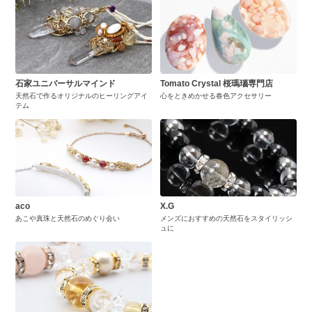
石家ユニバーサルマインド
Tomato Crystal 桜瑪瑙専門店
天然石で作るオリジナルのヒーリングアイ
心をときめかせる春色アクセサリー
テム
aco
X.G
あこや真珠と天然石のめぐり会い
メンズにおすすめの天然石をスタイリッシ
ュに