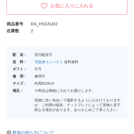
お気に入りに入れる
商品番号
KN_HSGNJ02
在庫数
2
配 送：
翌日配送可
送 料：
宅急便コンパクト
送料無料
ギフト：
不可
修 理：
修理可
サイズ：
内周約28cm
補足：
※商品は桐箱に入れてお届けします。
現物に近い色合いで撮影するように心がけております
が、ご利用の端末、ディスプレイによって実物と若干
異なる場合があります。あらかじめご了承ください。
数珠の持ち方について