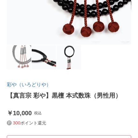
彩や（いろどりや）
【真言宗 彩や】黒檀 本式数珠（男性用）
10,000
税込
300
ポイント還元