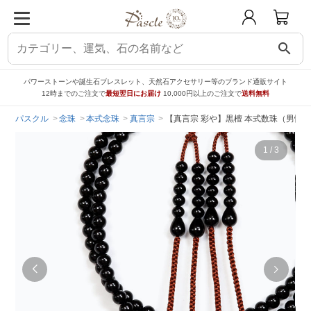
search
パワーストーンや誕生石ブレスレット、天然石アクセサリー等のブランド通販サイト
12時までのご注文で
最短翌日にお届け
10,000円以上のご注文で
送料無料
パスクル
念珠
本式念珠
真言宗
【真言宗 彩や】黒檀 本式数珠（男性
1
/
3