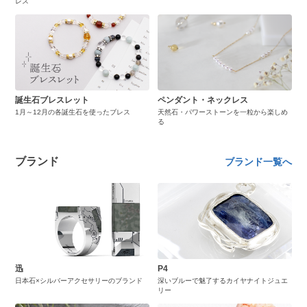
レス
誕生石ブレスレット
ペンダント・ネックレス
1月～12月の各誕生石を使ったブレス
天然石・パワーストーンを一粒から楽しめ
る
ブランド
ブランド一覧へ
迅
P4
日本石×シルバーアクセサリーのブランド
深いブルーで魅了するカイヤナイトジュエ
リー