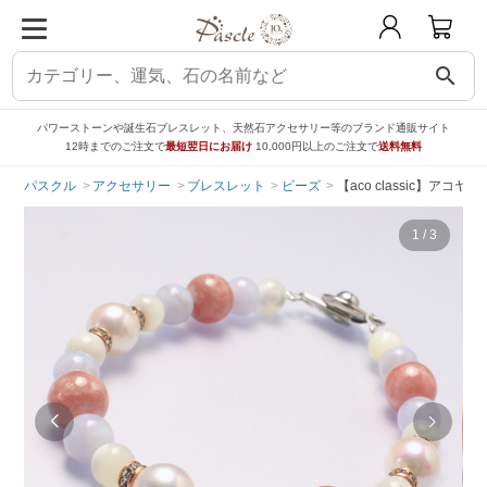
search
パワーストーンや誕生石ブレスレット、天然石アクセサリー等のブランド通販サイト
12時までのご注文で
最短翌日にお届け
10,000円以上のご注文で
送料無料
パスクル
アクセサリー
ブレスレット
ビーズ
【aco classic】
1
/
3