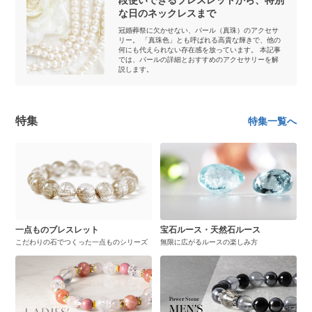
段使いできるブレスレットから、特別
な日のネックレスまで
冠婚葬祭に欠かせない、パール（真珠）のアクセサ
リー。 「真珠色」とも呼ばれる高貴な輝きで、他の
何にも代えられない存在感を放っています。 本記事
では、パールの詳細とおすすめのアクセサリーを解
説します。
特集
特集一覧へ
一点ものブレスレット
宝石ルース・天然石ルース
こだわりの石でつくった一点ものシリーズ
無限に広がるルースの楽しみ方