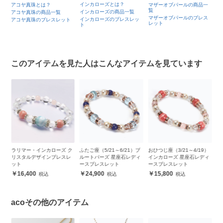
インカローズとは？
ブ
アコヤ真珠とは？
マザーオブパールの商品一
は
覧
インカローズの商品一覧
アコヤ真珠の商品一覧
ブ
マザーオブパールのブレス
インカローズのブレスレッ
アコヤ真珠のブレスレット
品
レット
ト
ブ
レ
このアイテムを見た人はこんなアイテムを見ています
ー
ラリマー・インカローズ ク
ふたご座（5/21～6/21）ブ
おひつじ座（3/21～4/19）
【
リスタルデザインブレスレ
ルートパーズ 星座石レディ
インカローズ 星座石レディ
珠
ット
ースブレスレット
ースブレスレット
（
16,400
24,900
15,800
acoその他のアイテム