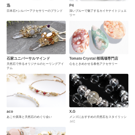
迅
P4
日本石×シルバーアクセサリーのブランド
深いブルーで魅了するカイヤナイトジュエ
リー
石家ユニバーサルマインド
Tomato Crystal 桜瑪瑙専門店
天然石で作るオリジナルのヒーリングアイ
心をときめかせる春色アクセサリー
テム
aco
X.G
あこや真珠と天然石のめぐり会い
メンズにおすすめの天然石をスタイリッシ
ュに