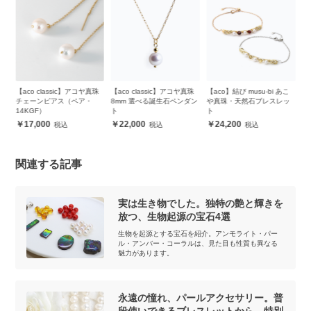
【aco classic】アコヤ真珠
【aco classic】アコヤ真珠
【aco】結び musu-bi あこ
【
ッ
チェーンピアス（ペア・
8mm 選べる誕生石ペンダン
や真珠・天然石ブレスレッ
4
14KGF）
ト
ト
ス
17,000
22,000
24,200
関連する記事
実は生き物でした。独特の艶と輝きを
放つ、生物起源の宝石4選
生物を起源とする宝石を紹介。アンモライト・パー
ル・アンバー・コーラルは、見た目も性質も異なる
魅力があります。
永遠の憧れ、パールアクセサリー。普