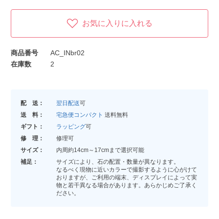
お気に入りに入れる
商品番号
AC_INbr02
在庫数
2
配 送：
翌日配送
可
送 料：
宅急便コンパクト
送料無料
ギフト：
ラッピング
可
修 理：
修理可
サイズ：
内周約14cm～17cmまで選択可能
補足：
サイズにより、石の配置・数量が異なります。
なるべく現物に近いカラーで撮影するように心がけて
おりますが、ご利用の端末、ディスプレイによって実
物と若干異なる場合があります。あらかじめご了承く
ださい。