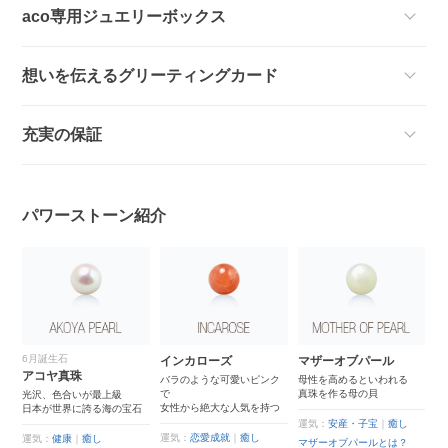
aco専用ジュエリーボックス
想いを伝えるグリーティングカード
充実の保証
パワーストーン紹介
6月誕生石
インカローズ
マザーオブパール
ブ
アコヤ真珠
バラのような可愛いピンク
母性を高めるといわれる
優
で
真珠を作る母の貝
が
光沢、色合いが最上級
女性から絶大な人気を持つ
美
日本が世界に誇る海の宝石
運気：
安産・子宝
｜
癒し
運気：
恋愛成就
｜
癒し
運
運気：
健康
｜
癒し
マザーオブパールとは？