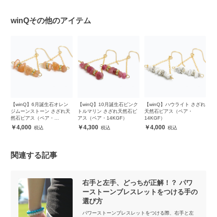
winQその他のアイテム
ざれ
【winQ】6月誕生石オレン
【winQ】10月誕生石ピンク
【winQ】ハウライト さざれ
【
ジムーンストーン さざれ天
トルマリン さざれ天然石ピ
天然石ピアス（ペア・
ー
然石ピアス（ペア・
アス（ペア・14KGF）
14KGF）
（
14KGF）
4,000
4,300
4,000
関連する記事
右手と左手、どっちが正解！？ パワ
ーストーンブレスレットをつける手の
選び方
パワーストーンブレスレットをつける際、右手と左