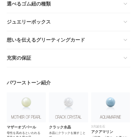
選べるゴム紐の種類
ジュエリーボックス
想いを伝えるグリーティングカード
充実の保証
パワーストーン紹介
3月誕生石
ト
マザーオブパール
クラック水晶
エ
アクアマリン
様
母性を高めるといわれる
水晶にクラックを施すこと
「