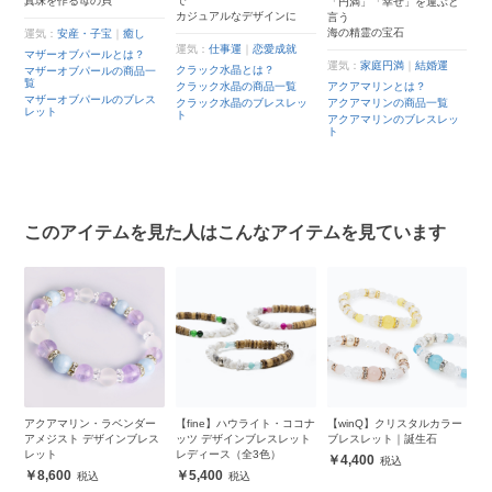
真珠を作る母の貝
で
て
「円満」「幸せ」を運ぶと
ン
カジュアルなデザインに
優
言う
海の精霊の宝石
運気：
安産・子宝
｜
癒し
運気：
仕事運
｜
恋愛成就
運
マザーオブパールとは？
運気：
家庭円満
｜
結婚運
クラック水晶とは？
エ
マザーオブパールの商品一
覧
クラック水晶の商品一覧
アクアマリンとは？
エ
商
マザーオブパールのブレス
クラック水晶のブレスレッ
アクアマリンの商品一覧
エ
レット
ト
ッ
アクアマリンのブレスレッ
ブ
ト
このアイテムを見た人はこんなアイテムを見ています
マゾ
アクアマリン・ラベンダー
【fine】ハウライト・ココナ
【winQ】クリスタルカラー
幸
ス
アメジスト デザインブレス
ッツ デザインブレスレット
ブレスレット｜誕生石
ダ
レット
レディース（全3色）
4,400
8,600
5,400