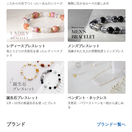
こだわりの石でつくった一点ものシリーズ
無限に広がるルースの楽しみ方
レディースブレスレット
メンズブレスレット
色とりどりの天然石を使ったレディースブ
洗練された大人の雰囲気漂うメンズブレス
レス
誕生石ブレスレット
ペンダント・ネックレス
1月～12月の各誕生石を使ったブレス
天然石・パワーストーンを一粒から楽しめ
る
ブランド
ブランド一覧へ