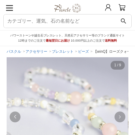
search
パワーストーンや誕生石ブレスレット、天然石アクセサリー等のブランド通販サイト
12時までのご注文で
最短翌日にお届け
10,000円以上のご注文で
送料無料
パスクル
アクセサリー
ブレスレット
ビーズ
【winQ】ローズクォー
1
/
9