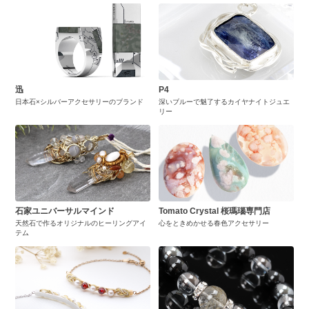
迅
P4
日本石×シルバーアクセサリーのブランド
深いブルーで魅了するカイヤナイトジュエ
リー
石家ユニバーサルマインド
Tomato Crystal 桜瑪瑙専門店
天然石で作るオリジナルのヒーリングアイ
心をときめかせる春色アクセサリー
テム