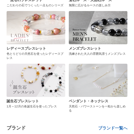
こだわりの石でつくった一点ものシリーズ
無限に広がるルースの楽しみ方
レディースブレスレット
メンズブレスレット
色とりどりの天然石を使ったレディースブ
洗練された大人の雰囲気漂うメンズブレス
レス
誕生石ブレスレット
ペンダント・ネックレス
1月～12月の各誕生石を使ったブレス
天然石・パワーストーンを一粒から楽しめ
る
ブランド
ブランド一覧へ