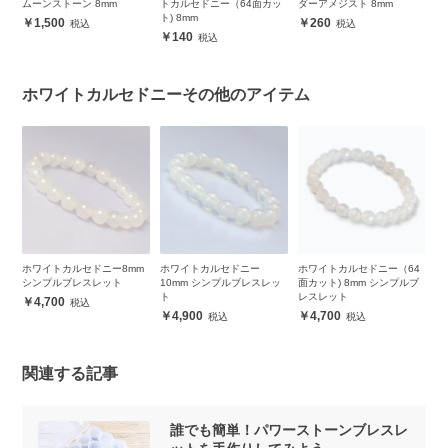
ムーンストーン 8mm
トカルセドニー（64面カッ
ダーアメジスト 8mm
プ
ト) 8mm
1,500
260
140
ホワイトカルセドニーその他のアイテム
m
ホワイトカルセドニー8mm
ホワイトカルセドニー
ホワイトカルセドニー（64
ホ
シンプルブレスレット
10mm シンプルブレスレッ
面カット) 8mm シンプルブ
面
ト
レスレット
レ
4,700
4,900
4,700
関連する記事
誰でも簡単！パワーストーンブレスレ