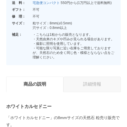
送 料：
宅急便コンパクト
550円から(1万円以上で送料無料)
ギフト：
不可
修 理：
不可
サイズ：
粒サイズ：8mm(±0.5mm)
穴サイズ：0.8mm以上
補足：
・こちらは1粒からの販売となります。
・天然由来のキズや凹みが見られる場合があります。
・撮影に照明を使用しています。
・可能な限り写真に近い在庫をご用意しております
が、天然石のため全く同じ色・模様とならない点をご
理解ください。
商品の説明
詳細情報
ホワイトカルセドニー
「ホワイトカルセドニー」の8mmサイズの天然石 粒売り販売で
す。