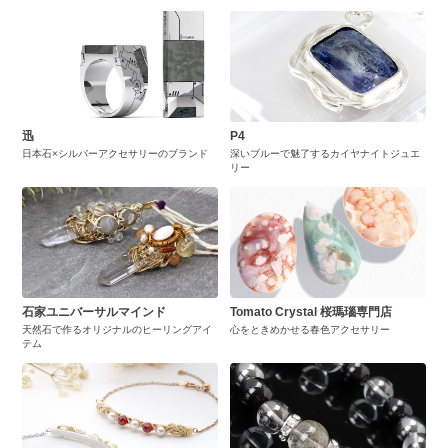
迅
P4
日本石×シルバーアクセサリーのブランド
深いブルーで魅了するカイヤナイトジュエ
リー
石家ユニバーサルマインド
Tomato Crystal 桜瑪瑙専門店
天然石で作るオリジナルのヒーリングアイ
心をときめかせる春色アクセサリー
テム