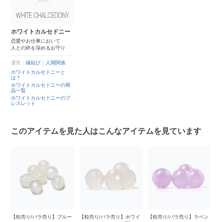
ホワイトカルセドニー
恋愛やお仕事において
人との絆を深めるお守り
運気：
縁結び
｜
人間関係
ホワイトカルセドニーと
は？
ホワイトカルセドニーの商
品一覧
ホワイトカルセドニーのブ
レスレット
このアイテムを見た人はこんなアイテムを見ています
イ
【粒売り/バラ売り】ブルー
【粒売り/バラ売り】ホワイ
【粒売り/バラ売り】ラベン
【