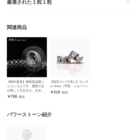
厳選された１粒１粒
関連商品
【制作道具】国産高品質シ
【粒売り/バラ売り】ロンデ
リコンゴムです。透明で石
ル 6mm（平型・シルバー）
が美しく引き立ち、丈夫で
210
安心
750
パワーストーン紹介