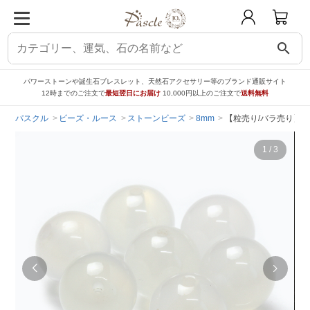
search
パワーストーンや誕生石ブレスレット、天然石アクセサリー等のブランド通販サイト
12時までのご注文で
最短翌日にお届け
10,000円以上のご注文で
送料無料
パスクル
ビーズ・ルース
ストーンビーズ
8mm
【粒売り/バラ売り】ホ
1
/
3