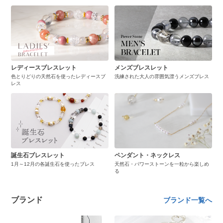
レディースブレスレット
メンズブレスレット
色とりどりの天然石を使ったレディースブ
洗練された大人の雰囲気漂うメンズブレス
レス
誕生石ブレスレット
ペンダント・ネックレス
1月～12月の各誕生石を使ったブレス
天然石・パワーストーンを一粒から楽しめ
る
ブランド
ブランド一覧へ