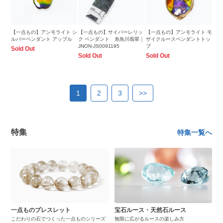
【一点もの】アンモライト シ
【一点もの】サイバーレリッ
【一点もの】アンモライト モ
ルバーペンダント アップル
ク ペンダント 糸魚川翡翠｜
ザイクルースペンダントトッ
JNON-JS0091195
プ
Sold Out
Sold Out
Sold Out
1
2
3
>>
特集
特集一覧へ
一点ものブレスレット
宝石ルース・天然石ルース
こだわりの石でつくった一点ものシリーズ
無限に広がるルースの楽しみ方