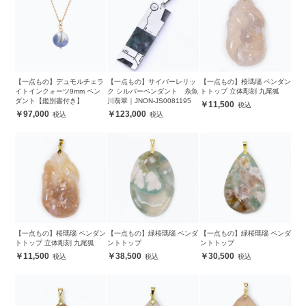
【一点もの】デュモルチェラ
【一点もの】サイバーレリッ
【一点もの】桜瑪瑙 ペンダン
イトインクォーツ9mm ペン
ク シルバーペンダント 糸魚
トトップ 立体彫刻 九尾狐
ダント【鑑別書付き】
川翡翠｜JNON-JS0081195
11,500
97,000
123,000
【一点もの】桜瑪瑙 ペンダン
【一点もの】緑桜瑪瑙 ペンダ
【一点もの】緑桜瑪瑙 ペンダ
トトップ 立体彫刻 九尾狐
ントトップ
ントトップ
11,500
38,500
30,500