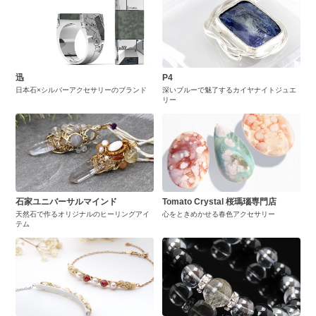
迅
P4
日本石×シルバーアクセサリーのブランド
深いブルーで魅了するカイヤナイトジュエ
リー
石家ユニバーサルマインド
Tomato Crystal 桜瑪瑙専門店
天然石で作るオリジナルのヒーリングアイ
心をときめかせる春色アクセサリー
テム