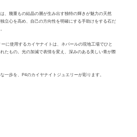
トは、幾重もの結晶の層が生み出す独特の輝きが魅力の天然
の独立心を高め、自己の方向性を明確にする手助けをする石だ
す。
リーに使用するカイヤナイトは、ネパールの現地工場でひと
されたもの。光の加減で表情を変え、深みのある美しい青が際
な一歩を、P4のカイヤナイトジュエリーが彩ります。