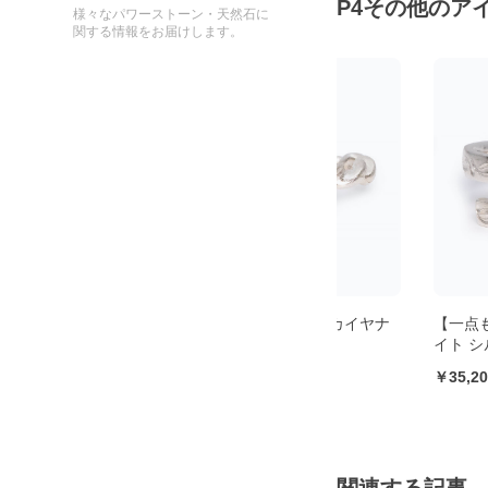
P4その他のア
様々なパワーストーン・天然石に
関する情報をお届けします。
ヤナ
【一点もの】ネパール産カイヤナ
【一点もの】ネパー
】
イト シルバーリング
イト シルバーリング
47,300
35,200