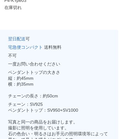
P4-KYpe03
在庫切れ
翌日配送
可
宅急便コンパクト
送料無料
不可
一度お問い合わせください
ペンダントトップの大きさ
縦：約45mm
横：約35mm
チェーンの長さ：約50cm
チェーン：SV925
ペンダントトップ：SV950+SV1000
写真と同一の商品をお届けします。
撮影に照明を使用しています。
石の色合い・明るさはお手元の照明環境等によって