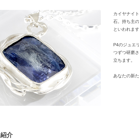
カイヤナイ
石。持ち主
といわれま
P4のジュエ
つずつ研磨
立ちます。
あなたの新た
ン紹介