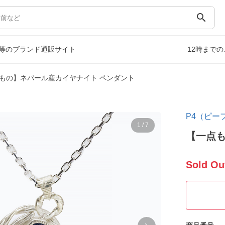
search
等のブランド通販サイト
12時まで
もの】ネパール産カイヤナイト ペンダント
P4（ピー
1
/
7
【一点も
Sold Ou