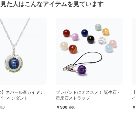
を見た人はこんなアイテムを見ています
ル産カイヤナ
プレゼントにオススメ！ 誕生石・
【一点もの】
ント
星座石ストラップ
イト ペンダント
900
33,000