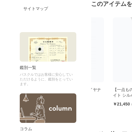
このアイテム
サイトマップ
鑑別一覧
パスクルではお客様に安心してい
ただけるように、鑑別をとってい
ます。
ヤナ
【一点もの】ネパール産カイヤナ
【一点もの】ネパー
】
イト ペンダント【Leaf】
イト シルバーペンダ
33,000
21,450
コラム