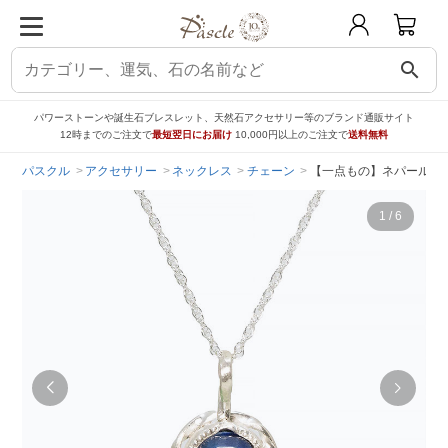
search
パワーストーンや誕生石ブレスレット、天然石アクセサリー等のブランド通販サイト
12時までのご注文で
最短翌日にお届け
10,000円以上のご注文で
送料無料
パスクル
アクセサリー
ネックレス
チェーン
【一点もの】ネパール産
1
/
6