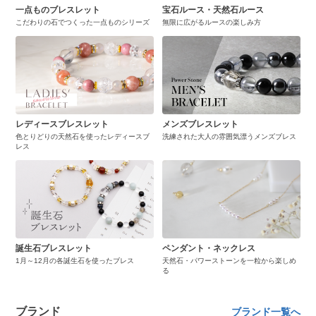
一点ものブレスレット
宝石ルース・天然石ルース
こだわりの石でつくった一点ものシリーズ
無限に広がるルースの楽しみ方
レディースブレスレット
メンズブレスレット
色とりどりの天然石を使ったレディースブ
洗練された大人の雰囲気漂うメンズブレス
レス
誕生石ブレスレット
ペンダント・ネックレス
1月～12月の各誕生石を使ったブレス
天然石・パワーストーンを一粒から楽しめ
る
ブランド
ブランド一覧へ