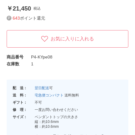
21,450
税込
643
ポイント還元
お気に入りに入れる
商品番号
P4-KYpe08
在庫数
1
配 送：
翌日配送
可
送 料：
宅急便コンパクト
送料無料
ギフト：
不可
修 理：
一度お問い合わせください
サイズ：
ペンダントトップの大きさ
縦：約10.6mm
横：約10.6mm