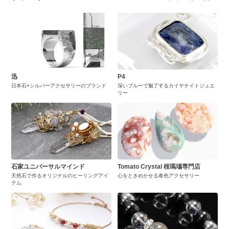
迅
P4
日本石×シルバーアクセサリーのブランド
深いブルーで魅了するカイヤナイトジュエ
リー
石家ユニバーサルマインド
Tomato Crystal 桜瑪瑙専門店
天然石で作るオリジナルのヒーリングアイ
心をときめかせる春色アクセサリー
テム