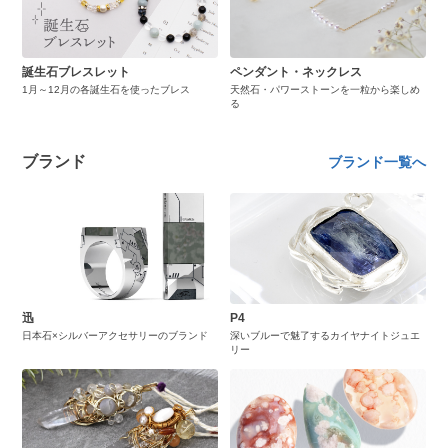
誕生石ブレスレット
ペンダント・ネックレス
1月～12月の各誕生石を使ったブレス
天然石・パワーストーンを一粒から楽しめ
る
ブランド
ブランド一覧へ
迅
P4
日本石×シルバーアクセサリーのブランド
深いブルーで魅了するカイヤナイトジュエ
リー