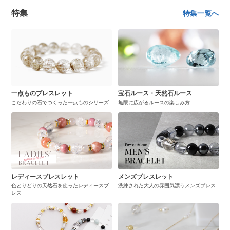
特集
特集一覧へ
一点ものブレスレット
宝石ルース・天然石ルース
こだわりの石でつくった一点ものシリーズ
無限に広がるルースの楽しみ方
レディースブレスレット
メンズブレスレット
色とりどりの天然石を使ったレディースブ
洗練された大人の雰囲気漂うメンズブレス
レス