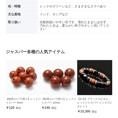
色・特徴
レッドやグリーンなど、さまざまなカラーあり
主な産地
インド、ロシアなど
取り扱い
比較的扱いやすい石です。濡れたままにはせず、
汚れたときは、柔らかい布でやさしく拭いてくだ
さい
ジャスパー各種の人気アイテム
【粒売り/バラ売り】レッドジ
【粒売り/バラ売り】レッドジ
【X.G】ブラックスピネル・
ャスパー 8mm
ャスパー 10mm
レッドジャスパー メンズブレ
スレット
120
140
15,300