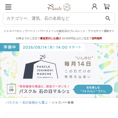
search
ジャスパーのトップページ｜パワーストーンや誕生石のブレスレット・アクセサリー通販サイ
ト
12時までのご注文で
最短翌日にお届け
10,000円以上のご注文で
送料無料
パスクル
石の名前から選ぶ
ジャスパー各種