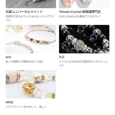
石家ユニバーサルマインド
Tomato Crystal 桜瑪瑙専門店
天然石で作るオリジナルのヒーリングアイ
心をときめかせる春色アクセサリー
テム
aco
X.G
あこや真珠と天然石のめぐり会い
メンズにおすすめの天然石をスタイリッシ
ュに
winQ
パワーストーンをかわいく、楽しく