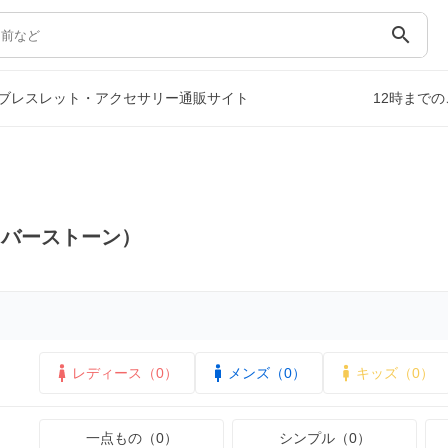
search
ブレスレット・アクセサリー通販サイト
12時まで
リバーストーン）
レディース（0）
メンズ（0）
キッズ（0）
一点もの（0）
シンプル（0）