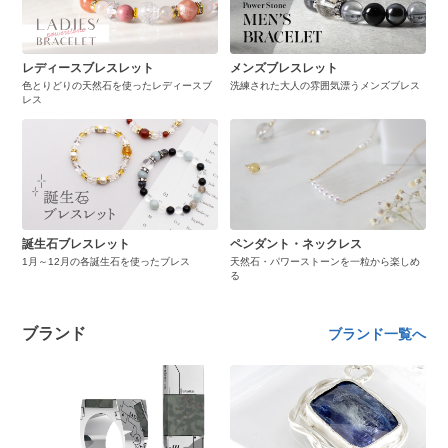
レディースブレスレット
メンズブレスレット
色とりどりの天然石を使ったレディースブ
洗練された大人の雰囲気漂うメンズブレス
レス
誕生石ブレスレット
ペンダント・ネックレス
1月～12月の各誕生石を使ったブレス
天然石・パワーストーンを一粒から楽しめ
る
ブランド
ブランド一覧へ