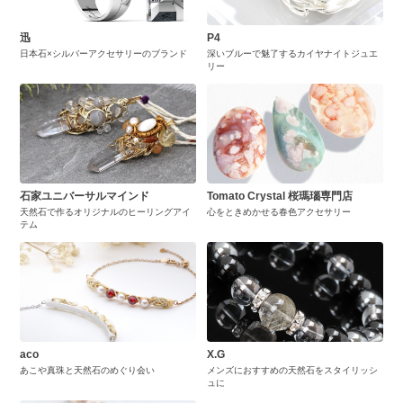
迅
P4
日本石×シルバーアクセサリーのブランド
深いブルーで魅了するカイヤナイトジュエ
リー
石家ユニバーサルマインド
Tomato Crystal 桜瑪瑙専門店
天然石で作るオリジナルのヒーリングアイ
心をときめかせる春色アクセサリー
テム
aco
X.G
あこや真珠と天然石のめぐり会い
メンズにおすすめの天然石をスタイリッシ
ュに