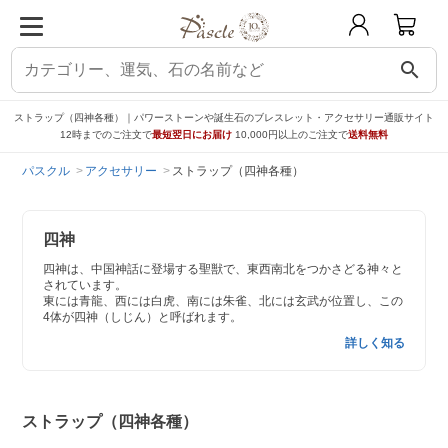
search
ストラップ（四神各種）｜パワーストーンや誕生石のブレスレット・アクセサリー通販サイト
12時までのご注文で
最短翌日にお届け
10,000円以上のご注文で
送料無料
パスクル
アクセサリー
ストラップ（四神各種）
四神
四神は、中国神話に登場する聖獣で、東西南北をつかさどる神々と
されています。
東には青龍、西には白虎、南には朱雀、北には玄武が位置し、この
4体が四神（しじん）と呼ばれます。
詳しく知る
ストラップ（四神各種）