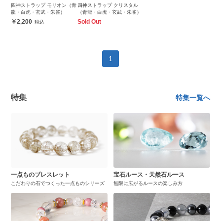
四神ストラップ モリオン（青
四神ストラップ クリスタル
龍・白虎・玄武・朱雀）
（青龍・白虎・玄武・朱雀）
2,200
Sold Out
1
特集
特集一覧へ
一点ものブレスレット
宝石ルース・天然石ルース
こだわりの石でつくった一点ものシリーズ
無限に広がるルースの楽しみ方