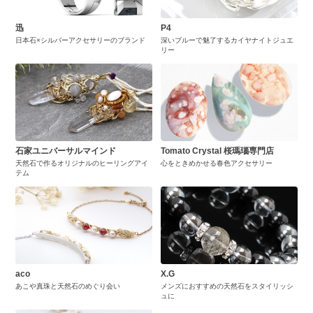
迅
P4
日本石×シルバーアクセサリーのブランド
深いブルーで魅了するカイヤナイトジュエ
リー
石家ユニバーサルマインド
Tomato Crystal 桜瑪瑙専門店
天然石で作るオリジナルのヒーリングアイ
心をときめかせる春色アクセサリー
テム
aco
X.G
あこや真珠と天然石のめぐり会い
メンズにおすすめの天然石をスタイリッシ
ュに