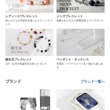
レディースブレスレット
メンズブレスレット
色とりどりの天然石を使ったレディースブ
洗練された大人の雰囲気漂うメンズブレス
レス
誕生石ブレスレット
ペンダント・ネックレス
1月～12月の各誕生石を使ったブレス
天然石・パワーストーンを一粒から楽しめ
る
ブランド
ブランド一覧へ