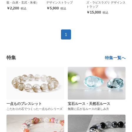
龍・白虎・玄武・朱雀）
デザインストラップ
ズ・ラピスラズリ デザインス
トラップ
2,200
5,900
15,000
1
特集
特集一覧へ
一点ものブレスレット
宝石ルース・天然石ルース
こだわりの石でつくった一点ものシリーズ
無限に広がるルースの楽しみ方