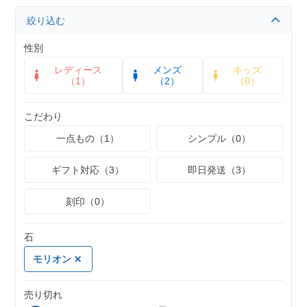
絞り込む
性別
レディース
メンズ
キッズ
（1）
（2）
（0）
こだわり
一点もの（1）
シンプル（0）
ギフト対応（3）
即日発送（3）
刻印（0）
石
モリオン
売り切れ