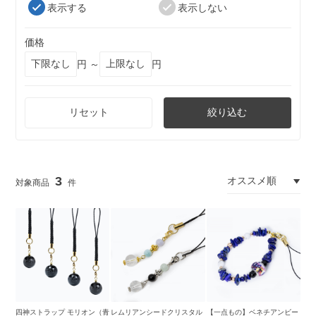
表示する
表示しない
価格
円 ～
円
リセット
絞り込む
3
四神ストラップ モリオン（青
レムリアンシードクリスタル
【一点もの】ベネチアンビー