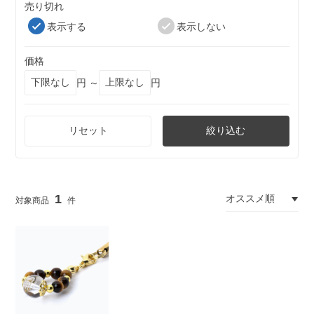
売り切れ
表示する
表示しない
価格
円 ～
円
リセット
絞り込む
1