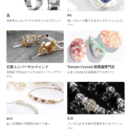
迅
P4
日本石×シルバーアクセサリーのブランド
深いブルーで魅了するカイヤナイトジュエ
リー
石家ユニバーサルマインド
Tomato Crystal 桜瑪瑙専門店
天然石で作るオリジナルのヒーリングアイ
心をときめかせる春色アクセサリー
テム
aco
X.G
あこや真珠と天然石のめぐり会い
メンズにおすすめの天然石をスタイリッシ
ュに