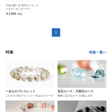
干支が選べる 梵字ストラップ
イエロータイガーアイ
1,900
1
特集
特集一覧へ
一点ものブレスレット
宝石ルース・天然石ルース
こだわりの石でつくった一点ものシリーズ
無限に広がるルースの楽しみ方