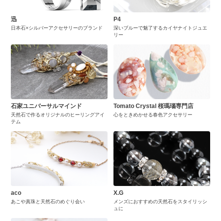
迅
P4
日本石×シルバーアクセサリーのブランド
深いブルーで魅了するカイヤナイトジュエ
リー
石家ユニバーサルマインド
Tomato Crystal 桜瑪瑙専門店
天然石で作るオリジナルのヒーリングアイ
心をときめかせる春色アクセサリー
テム
aco
X.G
あこや真珠と天然石のめぐり会い
メンズにおすすめの天然石をスタイリッシ
ュに