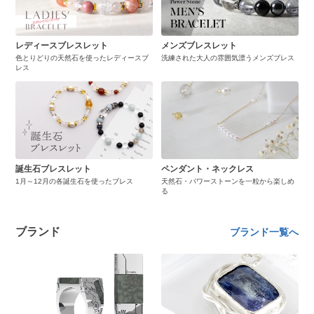
レディースブレスレット
メンズブレスレット
色とりどりの天然石を使ったレディースブ
洗練された大人の雰囲気漂うメンズブレス
レス
誕生石ブレスレット
ペンダント・ネックレス
1月～12月の各誕生石を使ったブレス
天然石・パワーストーンを一粒から楽しめ
る
ブランド
ブランド一覧へ