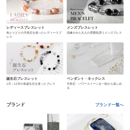
レディースブレスレット
メンズブレスレット
色とりどりの天然石を使ったレディースブ
洗練された大人の雰囲気漂うメンズブレス
レス
誕生石ブレスレット
ペンダント・ネックレス
1月～12月の各誕生石を使ったブレス
天然石・パワーストーンを一粒から楽しめ
る
ブランド
ブランド一覧へ