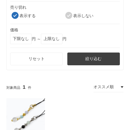
売り切れ
表示する
表示しない
価格
円 ～
円
リセット
絞り込む
1