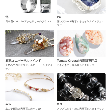
迅
P4
日本石×シルバーアクセサリーのブランド
深いブルーで魅了するカイヤナイトジュエ
リー
石家ユニバーサルマインド
Tomato Crystal 桜瑪瑙専門店
天然石で作るオリジナルのヒーリングアイ
心をときめかせる春色アクセサリー
テム
aco
X.G
あこや真珠と天然石のめぐり会い
メンズにおすすめの天然石をスタイリッシ